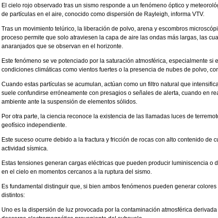
El cielo rojo observado tras un sismo responde a un fenómeno óptico y meteorológ
de partículas en el aire, conocido como dispersión de Rayleigh, informa VTV.
Tras un movimiento telúrico, la liberación de polvo, arena y escombros microscópicos
proceso permite que solo atraviesen la capa de aire las ondas más largas, las cua
anaranjados que se observan en el horizonte.
Este fenómeno se ve potenciado por la saturación atmosférica, especialmente si e
condiciones climáticas como vientos fuertes o la presencia de nubes de polvo, co
Cuando estas partículas se acumulan, actúan como un filtro natural que intensifica
suele confundirse erróneamente con presagios o señales de alerta, cuando en rea
ambiente ante la suspensión de elementos sólidos.
Por otra parte, la ciencia reconoce la existencia de las llamadas luces de terre
geofísico independiente.
Este suceso ocurre debido a la fractura y fricción de rocas con alto contenido de cu
actividad sísmica.
Estas tensiones generan cargas eléctricas que pueden producir luminiscencia o de
en el cielo en momentos cercanos a la ruptura del sismo.
Es fundamental distinguir que, si bien ambos fenómenos pueden generar colores r
distintos:
Uno es la dispersión de luz provocada por la contaminación atmosférica derivada 