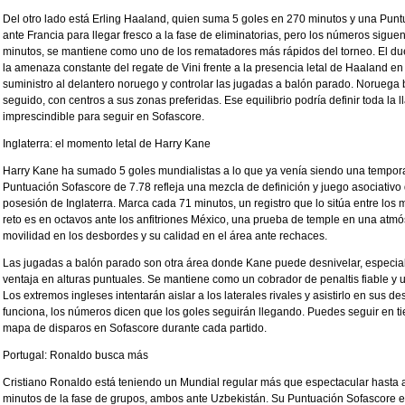
Del otro lado está Erling Haaland, quien suma 5 goles en 270 minutos y una Pun
ante Francia para llegar fresco a la fase de eliminatorias, pero los números sigue
minutos, se mantiene como uno de los rematadores más rápidos del torneo. El duelo e
la amenaza constante del regate de Vini frente a la presencia letal de Haaland en el
suministro al delantero noruego y controlar las jugadas a balón parado. Norueg
seguido, con centros a sus zonas preferidas. Ese equilibrio podría definir toda la l
imprescindible para seguir en Sofascore.
Inglaterra: el momento letal de Harry Kane
Harry Kane ha sumado 5 goles mundialistas a lo que ya venía siendo una tempor
Puntuación Sofascore de 7.78 refleja una mezcla de definición y juego asociativo 
posesión de Inglaterra. Marca cada 71 minutos, un registro que lo sitúa entre los 
reto es en octavos ante los anfitriones México, una prueba de temple en una atmós
movilidad en los desbordes y su calidad en el área ante rechaces.
Las jugadas a balón parado son otra área donde Kane puede desnivelar, especia
ventaja en alturas puntuales. Se mantiene como un cobrador de penaltis fiable y
Los extremos ingleses intentarán aislar a los laterales rivales y asistirlo en sus d
funciona, los números dicen que los goles seguirán llegando. Puedes seguir en t
mapa de disparos en Sofascore durante cada partido.
Portugal: Ronaldo busca más
Cristiano Ronaldo está teniendo un Mundial regular más que espectacular hasta
minutos de la fase de grupos, ambos ante Uzbekistán. Su Puntuación Sofascore e