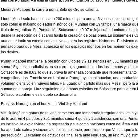
alta con Portugal. Así está la carrera, con Puntuación Sofascore y números clave 
Messi vs Mbappé: la carrera por la Bota de Oro se calienta
Lionel Messi solo ha necesitado 200 minutos para anotar 6 veces, es decir, un g
solo como el máximo goleador histórico del Mundial con 19 tantos, una marca qu
título de Argentina. Su Puntuación Sofascore de 9.07 refleja cuán dominante ha si
desde la selección de disparos hasta la creación de ocasiones. Lo siguiente es 
aumentar tanto su cuenta como su ventaja en los registros históricos. El sistema de
pensado para que Messi aparezca en los espacios idóneos en los momentos exact
los rivales.
Kylian Mbappé mantiene la presión con 6 goles y 2 asistencias en 351 minutos pa
suma 18 goles mundialistas en su carrera, segundo de todos los tiempos y solo u
Sofascore es de 8.63, lo que subraya la amenaza constante que representa tanto
congestionadas. Francia se enfrentará a Paraguay a continuación, una oportuni
volumen ofensivo en nuevos hitos. Ha jugado un partido más que Messi, pero la p
sumamente pareja. Haz seguimiento a ambas estrellas en Sofascore para ver en t
Sofascore conforme este duelo se desarrolla.
Brasil vs Noruega en el horizonte: Vini Jr y Haaland
Vini Jr llegó con ganas de reivindicarse tras una temporada irregular en su club y
de Brasil. En 4 partidos y 351 minutos suma 4 goles y 1 asistencia, con una Pun
es incisivo, la explosividad ha regresado y sus combinaciones cerca del área vuel
ha aportado calma y sincronía en el último tercio, permitiendo que Vini ataque a l
persecución. El examen de octavos de final será ante Noruega, un reto muy distin