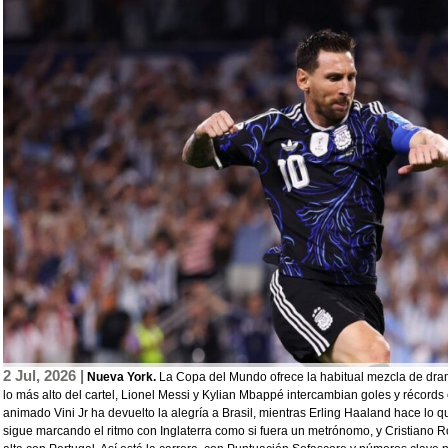
2 Jul, 2026 |
Nueva York.
La Copa del Mundo ofrece la habitual mezcla de dra
lo más alto del cartel, Lionel Messi y Kylian Mbappé intercambian goles y récords
animado Vini Jr ha devuelto la alegría a Brasil, mientras Erling Haaland hace lo
sigue marcando el ritmo con Inglaterra como si fuera un metrónomo, y Cristiano