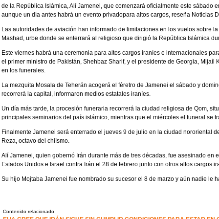
de la República Islámica, Alí Jamenei, que comenzará oficialmente este sábado 
aunque un día antes habrá un evento privadopara altos cargos, reseña Noticias 
Las autoridades de aviación han informado de limitaciones en los vuelos sobre la
Mashad, urbe donde se enterrará al religioso que dirigió la República Islámica d
Este viernes habrá una ceremonia para altos cargos iraníes e internacionales p
el primer ministro de Pakistán, Shehbaz Sharif, y el presidente de Georgia, Mijaíl
en los funerales.
La mezquita Mosala de Teherán acogerá el féretro de Jamenei el sábado y doming
recorrerá la capital, informaron medios estatales iraníes.
Un día más tarde, la procesión funeraria recorrerá la ciudad religiosa de Qom, sit
principales seminarios del país islámico, mientras que el miércoles el funeral se tr
Finalmente Jamenei será enterrado el jueves 9 de julio en la ciudad nororiental
Reza, octavo del chiísmo.
Alí Jamenei, quien gobernó Irán durante más de tres décadas, fue asesinado en el 
Estados Unidos e Israel contra Irán el 28 de febrero junto con otros altos cargos ir
Su hijo Mojtaba Jamenei fue nombrado su sucesor el 8 de marzo y aún nadie le ha
Contenido relacionado