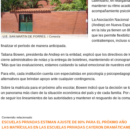
calendario, en Margarita
mantener su ritmo acadé
acompañamiento psicoló
La Asociación Nacional 
(Andiep) en Nueva Espar
en la isla ya tienen un
que les permite flexibili
U.E. SAN MARTIN DE PORRES. / Cortesía
contratiempos, incluso s
finalizar el período de manera anticipada.
Tatiana Bowen, presidenta de Andiep en la entidad, explicó que los directivos de l
cierre administrativo de notas y la entrega de boletines, manteniendo el cronograma
"Más que las evaluaciones, estamos cuidando la salud emocional de nuestros estu
Para ello, cada institución cuenta con especialistas en psicología y psicopedago
alternativos que brindan apoyo ante cualquier contingencia.
Sobre la matrícula para el próximo año escolar, Bowen indicó que la decisión se
un panorama más claro de la situación económica del país y de cada familia. Por 
de seguir los lineamientos de las autoridades y mantener el resguardo de la comu
Contenido relacionado
ESCUELAS PRIVADAS ESTIMAN AJUSTE DE 80% PARA EL PRÓXIMO AÑO
LAS MATRÍCULAS EN LAS ESCUELAS PRIVADAS CAYERON DRAMÁTICAME