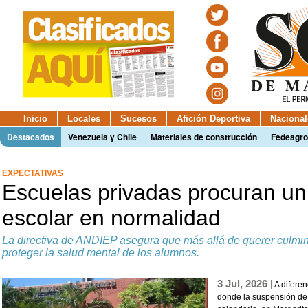
Inicio
Locales
Sucesos
Afición Deportiva
Nacional
Destacados
Venezuela y Chile
Materiales de construcción
Fedeagro
EXPECTATIVAS
Escuelas privadas procuran un 
escolar en normalidad
La directiva de ANDIEP asegura que más allá de querer culmi
proteger la salud mental de los alumnos.
3 Jul, 2026 |
A diferen
donde la suspensión de 