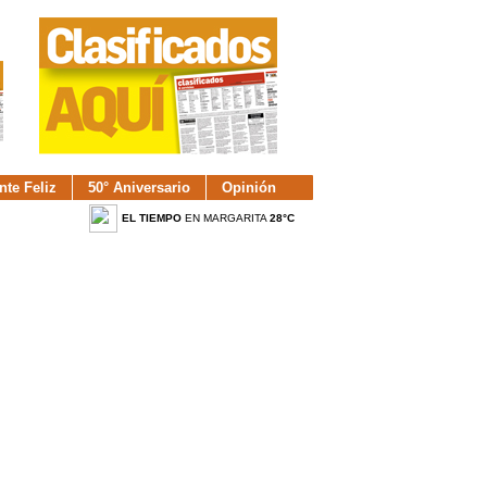
nte Feliz
50° Aniversario
Opinión
EL TIEMPO
EN MARGARITA
28°C