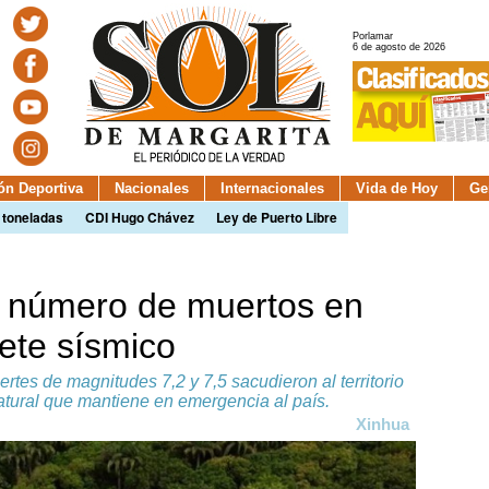
Porlamar
6 de agosto de 2026
ión Deportiva
Nacionales
Internacionales
Vida de Hoy
Ge
 toneladas
CDI Hugo Chávez
Ley de Puerto Libre
l número de muertos en
ete sísmico
ertes de magnitudes 7,2 y 7,5 sacudieron al territorio
tural que mantiene en emergencia al país.
Xinhua