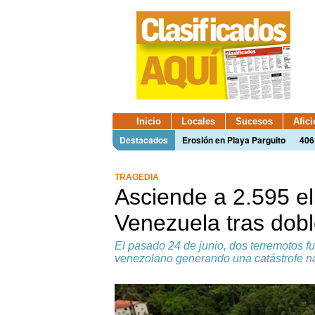
Inicio
Locales
Sucesos
Afic
Destacados
Erosión en Playa Parguito
406
TRAGEDIA
Asciende a 2.595 e
Venezuela tras dobl
El pasado 24 de junio, dos terremotos fu
venezolano generando una catástrofe na