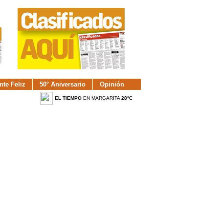
nte Feliz
50° Aniversario
Opinión
EL TIEMPO
EN MARGARITA
28°C