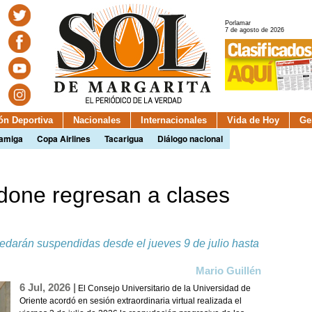
Porlamar
7 de agosto de 2026
ión Deportiva
Nacionales
Internacionales
Vida de Hoy
Ge
camiga
Copa Airlines
Tacarigua
Diálogo nacional
done regresan a clases
darán suspendidas desde el jueves 9 de julio hasta
Mario Guillén
6 Jul, 2026 |
El Consejo Universitario de la Universidad de
Oriente acordó en sesión extraordinaria virtual realizada el