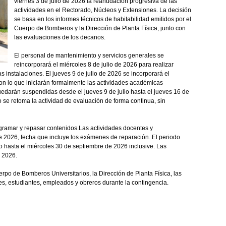
viernes 3 de julio de 2026 la reanudación progresiva de las
actividades en el Rectorado, Núcleos y Extensiones. La decisión
se basa en los informes técnicos de habitabilidad emitidos por el
Cuerpo de Bomberos y la Dirección de Planta Física, junto con
las evaluaciones de los decanos.
El personal de mantenimiento y servicios generales se
reincorporará el miércoles 8 de julio de 2026 para realizar
s instalaciones. El jueves 9 de julio de 2026 se incorporará el
con lo que iniciarán formalmente las actividades académicas
darán suspendidas desde el jueves 9 de julio hasta el jueves 16 de
lio se retoma la actividad de evaluación de forma continua, sin
ogramar y repasar contenidos.Las actividades docentes y
 de 2026, fecha que incluye los exámenes de reparación. El periodo
o hasta el miércoles 30 de septiembre de 2026 inclusive. Las
e 2026.
erpo de Bomberos Universitarios, la Dirección de Planta Física, las
s, estudiantes, empleados y obreros durante la contingencia.