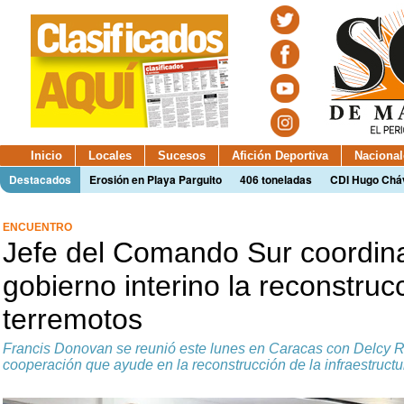
Inicio
Locales
Sucesos
Afición Deportiva
Nacional
Destacados
Erosión en Playa Parguito
406 toneladas
CDI Hugo Chá
ENCUENTRO
Jefe del Comando Sur coordina
gobierno interino la reconstrucc
terremotos
Francis Donovan se reunió este lunes en Caracas con Delcy 
cooperación que ayude en la reconstrucción de la infraestruct