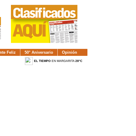
nte Feliz
50° Aniversario
Opinión
EL TIEMPO
EN MARGARITA
28°C