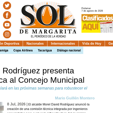
Porlamar
7 de agosto de 2026
ión Deportiva
Nacionales
Internacionales
Vida de Hoy
Ge
camiga
Copa Airlines
Tacarigua
Diálogo nacional
d Rodríguez presenta
ca al Concejo Municipal
islará en las próximas semanas para robustecer el
Mario Guillén Montero
8 Jul, 2026 |
El alcalde Morel David Rodríguez anunció la
creación de una comisión técnica integrada por ingenieros