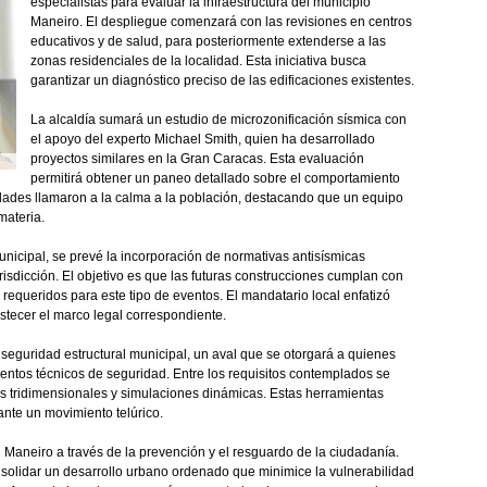
especialistas para evaluar la infraestructura del municipio
Maneiro. El despliegue comenzará con las revisiones en centros
educativos y de salud, para posteriormente extenderse a las
zonas residenciales de la localidad. Esta iniciativa busca
garantizar un diagnóstico preciso de las edificaciones existentes.
La alcaldía sumará un estudio de microzonificación sísmica con
el apoyo del experto Michael Smith, quien ha desarrollado
proyectos similares en la Gran Caracas. Esta evaluación
permitirá obtener un paneo detallado sobre el comportamiento
idades llamaron a la calma a la población, destacando que un equipo
materia.
nicipal, se prevé la incorporación de normativas antisísmicas
isdicción. El objetivo es que las futuras construcciones cumplan con
 requeridos para este tipo de eventos. El mandatario local enfatizó
stecer el marco legal correspondiente.
e seguridad estructural municipal, un aval que se otorgará a quienes
entos técnicos de seguridad. Entre los requisitos contemplados se
s tridimensionales y simulaciones dinámicas. Estas herramientas
nte un movimiento telúrico.
 Maneiro a través de la prevención y el resguardo de la ciudadanía.
onsolidar un desarrollo urbano ordenado que minimice la vulnerabilidad