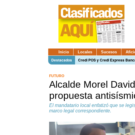
Inicio
Locales
Sucesos
Afic
Destacados
Credi POS y Credi Express Ban
FUTURO
Alcalde Morel Davi
propuesta antisísmi
El mandatario local enfatizó que se leg
marco legal correspondiente.