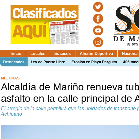
Inicio
Locales
Sucesos
Afición Deportiva
Nacional
Destacados
Ley de Puerto Libre
Erosión en Playa Parguito
406 tone
MEJORAS
Alcaldía de Mariño renueva tub
asfalto en la calle principal de
El arreglo de la calle permitirá que las unidades de transporte 
Achipano