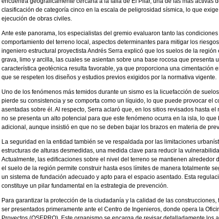
encuentra geográficamente cercana a la falla de El Pilar, una de las más activas d
clasificación de categoría cinco en la escala de peligrosidad sísmica, lo que exige 
ejecución de obras civiles.
Ante este panorama, los especialistas del gremio evaluaron tanto las condiciones 
comportamiento del terreno local, aspectos determinantes para mitigar los riesgos
ingeniero estructural proyectista Andrés Serra explicó que los suelos de la regió
grava, limo y arcilla, las cuales se asientan sobre una base rocosa que presenta
característica geotécnica resulta favorable, ya que proporciona una cimentación e
que se respeten los diseños y estudios previos exigidos por la normativa vigente.
Uno de los fenómenos más temidos durante un sismo es la licuefacción de suelos, 
pierde su consistencia y se comporta como un líquido, lo que puede provocar el co
asentadas sobre él. Al respecto, Serra aclaró que, en los sitios revisados hasta e
no se presenta un alto potencial para que este fenómeno ocurra en la isla, lo que
adicional, aunque insistió en que no se deben bajar los brazos en materia de pre
La seguridad en la entidad también se ve respaldada por las limitaciones urbaníst
estructuras de alturas desmedidas, una medida clave para reducir la vulnerabilid
Actualmente, las edificaciones sobre el nivel del terreno se mantienen alrededor de
el suelo de la región permite construir hasta esos límites de manera totalmente 
un sistema de fundación adecuado y apto para el espacio asentado. Esta regulaci
constituye un pilar fundamental en la estrategia de prevención.
Para garantizar la protección de la ciudadanía y la calidad de las construcciones,
ser presentados primeramente ante el Centro de Ingenieros, donde opera la Ofic
Proyectos (OSEPRO). Este organismo se encarga de revisar detalladamente los a