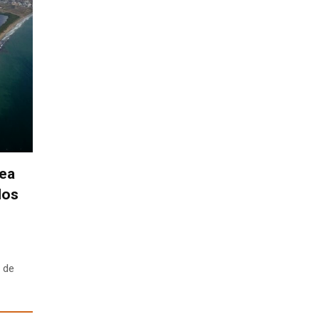
nea
los
 de