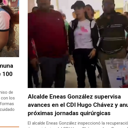
omuna
e 100
miso de
Alcalde Eneas González supervisa
 con los
s formas
avances en el CDI Hugo Chávez y an
 cuidado
próximas jornadas quirúrgicas
El alcalde Eneas González inspeccionó la recuperació