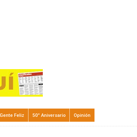
Gente Feliz
50° Aniversario
Opinión