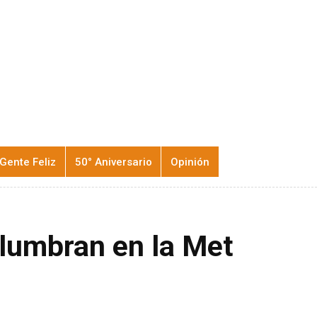
Gente Feliz
50° Aniversario
Opinión
slumbran en la Met