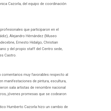
nica Cazorla, del equipo de coordinación
rofesionales que participaron en el
Cádiz), Alejandro Hérnández (Museo
adecebne, Ernesto Hidalgo, Christian
o y del propio staff del Centro sede,
es Castro.
on comentarios muy favorables respecto al
 en manifestaciones de pintura, escultura,
rtieron sala artistas de renombre nacional
otros, jóvenes promesas que se codearon
ástico Humberto Cazorla hizo un cambio de