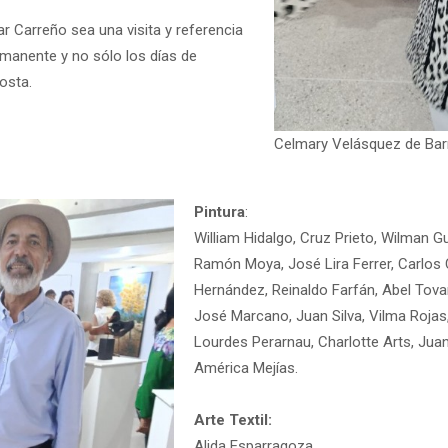
r Carreño sea una visita y referencia
manente y no sólo los días de
osta.
Celmary Velásquez de Barr
Pintura
:
William Hidalgo, Cruz Prieto, Wilman G
Ramón Moya, José Lira Ferrer, Carlos 
Hernández, Reinaldo Farfán, Abel Tov
José Marcano, Juan Silva, Vilma Rojas, 
Lourdes Perarnau, Charlotte Arts, Juan
América Mejías.
Arte Textil:
Alida Esparragoza.