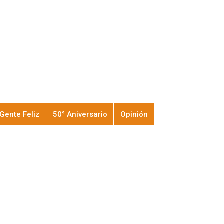
Gente Feliz
50° Aniversario
Opinión