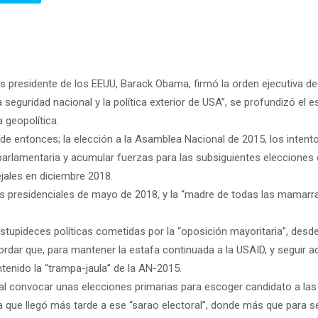
s presidente de los EEUU, Barack Obama, firmó la orden ejecutiva 
 seguridad nacional y la política exterior de USA”, se profundizó el 
 geopolítica.
de entonces; la elección a la Asamblea Nacional de 2015, los intent
 parlamentaria y acumular fuerzas para las subsiguientes elecciones
jales en diciembre 2018.
es presidenciales de mayo de 2018, y la “madre de todas las mamar
stupideces políticas cometidas por la “oposición mayoritaria”, desde 
ordar que, para mantener la estafa continuada a la USAID, y seguir a
enido la “trampa-jaula” de la AN-2015.
a al convocar unas elecciones primarias para escoger candidato a la
la que llegó más tarde a ese “sarao electoral”, donde más que para s