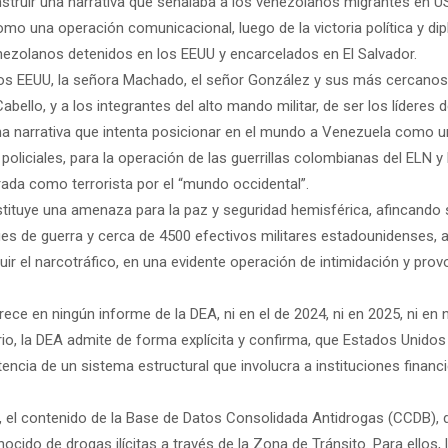
nstruir una narrativa que señalaba a los venezolanos migrantes en
omo una operación comunicacional, luego de la victoria política y di
enezolanos detenidos en los EEUU y encarcelados en El Salvador.
e los EEUU, la señora Machado, el señor González y sus más cercanos
bello, y a los integrantes del alto mando militar, de ser los lídere
na narrativa que intenta posicionar en el mundo a Venezuela como un n
oliciales, para la operación de las guerrillas colombianas del ELN y 
ada como terrorista por el “mundo occidental”.
ituye una amenaza para la paz y seguridad hemisférica, afincando su
es de guerra y cerca de 4500 efectivos militares estadounidenses, a l
r el narcotráfico, en una evidente operación de intimidación y pro
ece en ningún informe de la DEA, ni en el de 2024, ni en 2025, ni en 
rio, la DEA admite de forma explícita y confirma, que Estados Unidos 
tencia de un sistema estructural que involucra a instituciones financi
el contenido de la Base de Datos Consolidada Antidrogas (CCDB), d
nocido de drogas ilícitas a través de la Zona de Tránsito. Para ellos