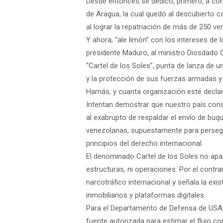
Desde entonces se dedicó, primero, a co
de Aragua, la cual quedó al descubierto c
al lograr la repatriación de más de 250 v
Y ahora, “ale limón” con los intereses d
presidente Maduro, al ministro Diosdado Ca
“Cartel de los Soles”, punta de lanza de u
y la protección de sus fuerzas armadas y p
Hamás, y cuanta organización esté declar
Intentan demostrar que nuestro país const
al exabrupto de respaldar el envío de buqu
venezolanas, supuestamente para persegui
principios del derecho internacional.
El denominado Cartel de los Soles no apar
estructuras, ni operaciones. Por el contra
narcotráfico internacional y señala la exis
inmobiliarios y plataformas digitales.
Para el Departamento de Defensa de USA, 
fuente autorizada para estimar el flujo co