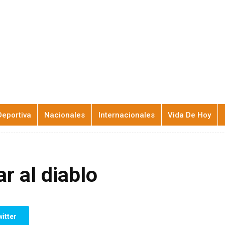
Deportiva
Nacionales
Internacionales
Vida De Hoy
r al diablo
itter