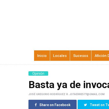
Inicio
Locales
Sucesos
Afición 
Opinión
Basta ya de invoca
JOSÉ GREGORIO RODRÍGUEZ R. JOTAERRE577@GMAIL.COM
Share on Facebook
Tweet on Tw