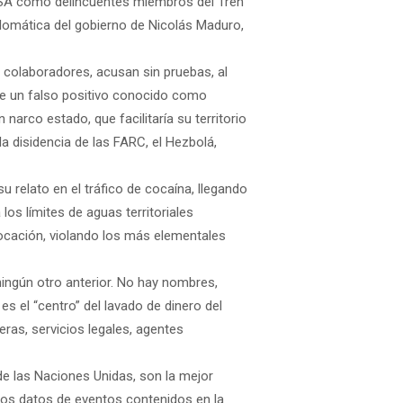
 USA como delincuentes miembros del Tren
plomática del gobierno de Nicolás Maduro,
 colaboradores, acusan sin pruebas, al
s de un falso positivo conocido como
arco estado, que facilitaría su territorio
la disidencia de las FARC, el Hezbolá,
 relato en el tráfico de cocaína, llegando
os límites de aguas territoriales
vocación, violando los más elementales
ningún otro anterior. No hay nombres,
es el “centro” del lavado de dinero del
eras, servicios legales, agentes
e las Naciones Unidas, son la mejor
, los datos de eventos contenidos en la