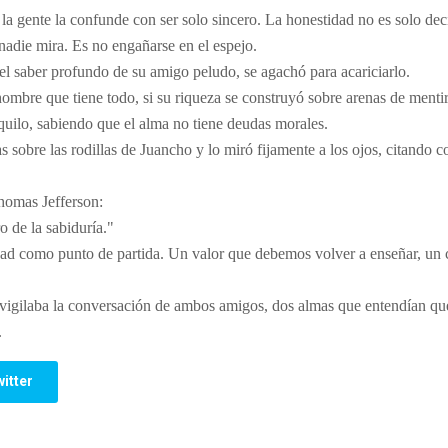
a gente la confunde con ser solo sincero. La honestidad no es solo decir
adie mira. Es no engañarse en el espejo.
 el saber profundo
de su amigo peludo, se agachó para acariciarlo.
ombre que tiene todo, si su riqueza se construyó sobre arenas de menti
nquilo, sabiendo que el alma no tiene deudas morales.
as sobre las rodillas de Juancho y lo miró fijamente a los ojos, citando 
homas Jefferson:
o de la sabiduría."
ad como punto de partida. Un valor que debemos volver a enseñar, un ca
a vigilaba la conversación de ambos amigos, dos almas que entendían qu
.
itter