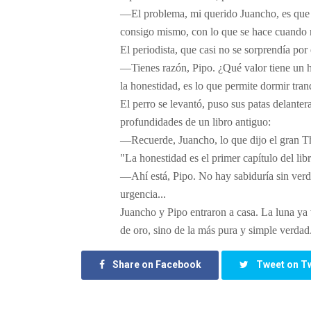
​—El problema, mi querido Juancho, es que l
consigo mismo, con lo que se hace cuando n
​El periodista, que casi no se sorprendía por
​—Tienes razón, Pipo. ¿Qué valor tiene un h
la honestidad, es lo que permite dormir tra
​El perro se levantó, puso sus patas delanter
profundidades de un libro antiguo:
​—Recuerde, Juancho, lo que dijo el gran T
​"La honestidad es el primer capítulo del libr
​—Ahí está, Pipo. No hay sabiduría sin verd
urgencia...
​Juancho y Pipo entraron a casa. La luna y
de oro, sino de la más pura y simple verdad
Share on Facebook
Tweet on Tw