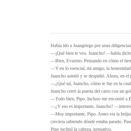
​Había ido a Juangriego por unas diligencias
​—¡Qué bien te veo, Juancho! —había dicho
—Bien, Evaristo. Pensando en cómo el tiemp
—Y en lo esencial, mi amigo, la honestidad e
​Juancho asintió y se despidió. Ahora, en el 
​—¿Qué tal, Juancho, cómo te fue en la ciu
​Juancho cerró la puerta del carro con un go
​—Todo bien, Pipo. Incluso me encontré a E
—¿Y eso es importante, Juancho? —interrogó
—Muy importante, Pipo. Antes era la brújula
creciera sabiendo dónde estaba parado. Par
​Pipo inclinó la cabeza, pensativo.