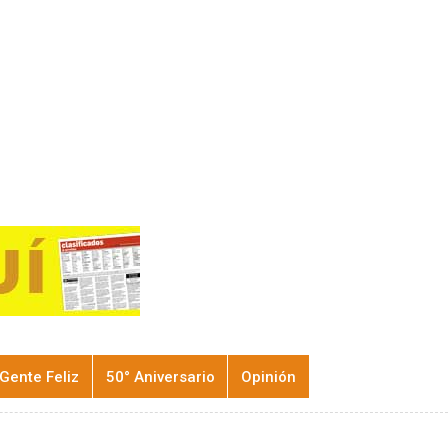
Gente Feliz
50° Aniversario
Opinión