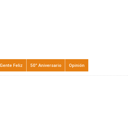
Gente Feliz
50° Aniversario
Opinión