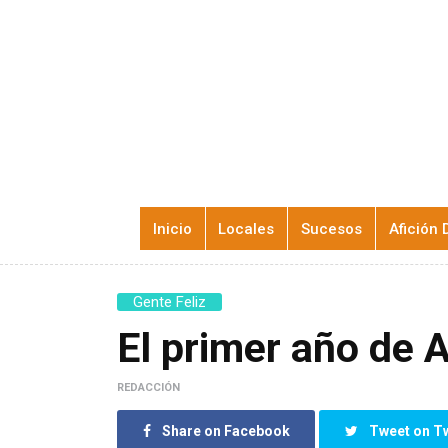
Inicio
Locales
Sucesos
Afición 
Gente Feliz
El primer año de 
REDACCIÓN
Share on Facebook
Tweet on Tw