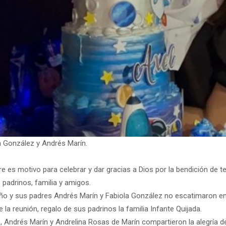
a González y Andrés Marín.
 es motivo para celebrar y dar gracias a Dios por la bendición de te
padrinos, familia y amigos.
o y sus padres Andrés Marín y Fabiola González no escatimaron en 
e la reunión, regalo de sus padrinos la familia Infante Quijada.
, Andrés Marín y Andrelina Rosas de Marín compartieron la alegría 