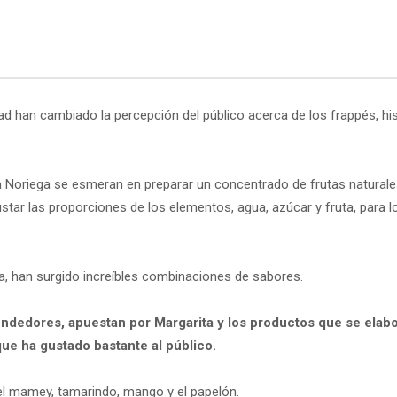
idad han cambiado la percepción del público acerca de los frappés, 
a Noriega se esmeran en preparar un concentrado de frutas naturale
ustar las proporciones de los elementos, agua, azúcar y fruta, para 
eja, han surgido increíbles combinaciones de sabores.
edores, apuestan por Margarita y los productos que se elabora
ue ha gustado bastante al público.
l mamey, tamarindo, mango y el papelón.