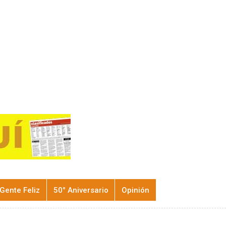
Gente Feliz
50° Aniversario
Opinión