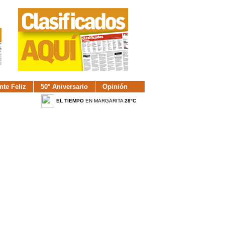
nte Feliz
50° Aniversario
Opinión
EL TIEMPO
EN MARGARITA
28°C