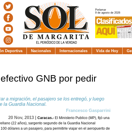
Porlamar
9 de agosto de 2026
ión Deportiva
Nacionales
Internacionales
Vida de Hoy
Ge
a efectivo GNB por pedir
trar a migración, el pasajero se los entregó, y luego
e la Guardia Nacional.
Francesco Gasparrini
20 Nov, 2013 |
Caracas.-
El Ministerio Publico (MP), fijó una
Arellano (22 años), sargento segundo de la Guardia Nacional
00 dólares a un pasajero, para permitirle viajar en el aeropuerto de