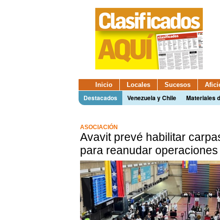
Inicio
Locales
Sucesos
Afic
Destacados
Venezuela y Chile
Materiales 
ASOCIACIÓN
Avavit prevé habilitar carp
para reanudar operaciones