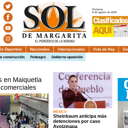
Porlamar
8 de agosto de 2026
ión Deportiva
Nacionales
Internacionales
Vida de Hoy
Ge
de construcción
Fedeagro
Gobierno oposición
as en Maiquetía
 comerciales
MÉXICO
Sheinbaum anticipa más
detenciones por caso
Ayotzinapa