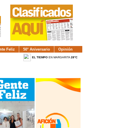
nte Feliz
50° Aniversario
Opinión
EL TIEMPO
EN MARGARITA
28°C