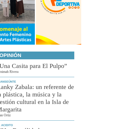
OPINIÓN
Una Casita para El Pulpo”
mimah Rivera
RANSEÚNTE
anky Zabala: un referente de
a plástica, la música y la
estión cultural en la Isla de
argarita
an Ortiz
 ACIDITO