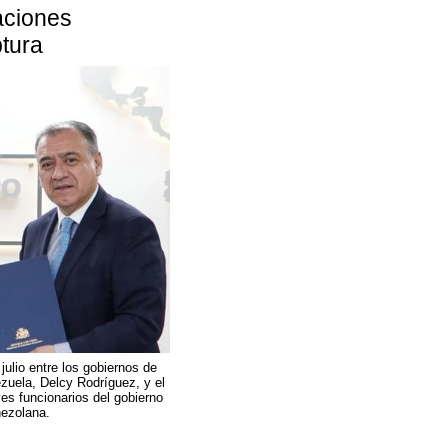
aciones
ptura
ulio entre los gobiernos de
ezuela, Delcy Rodríguez, y el
ves funcionarios del gobierno
nezolana.