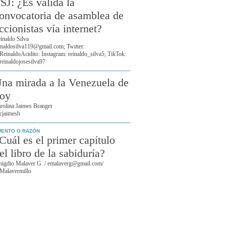
SJ: ¿Es válida la
onvocatoria de asamblea de
ccionistas vía internet?
inaldo Silva
inaldosilva119@gmail.com; Twitter:
einaldoAcidito: Instagram: reinaldo_silva5; TikTok:
einaldojosesilva97
na mirada a la Venezuela de
oy
rolina Jaimes Branger
jaimesb
UENTO O RAZÓN
Cuál es el primer capítulo
el libro de la sabiduría?
igdio Malaver G. / emalaverg@gmail.com/
alavermillo