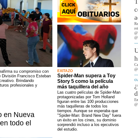
T
c
a
Re
re
@R
@r
U
h
Ca
@c
EXITAZO
 reafirma su compromiso con
Spider-Man supera a Toy
e División Francisco Esteban
reativo. Brindando
C
Story 5 como la película
¿
turos profesionales y
más taquillera del año
d
Las cuatro películas de Spider-Man
protagonizadas por Tom Holland
Em
figuran entre las 100 producciones
@M
más taquilleras de todos los
tiempos. Aunque se esperaba que
co en Nueva
"Spider-Man: Brand New Day" fuera
un éxito en los cines, su dominio
en todo el
sorprendió incluso a los ejecutivos
del estudio.