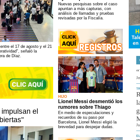
Nuevas pesquisas sobre el caso
apuntan a más capturas, con
análisis de llamadas y pruebas
revisadas por la Fiscalía.
 entre el 17 de agosto y el 21
ratividad", señaló la
era de Díaz.
“
Je
T
R
HIJO
l
Lionel Messi desmentió los
rumores sobre Thiago
g
impulsan el
En medio de especulaciones y
M
recuerdos de su paso por
biertas"
Barcelona, Lionel Messi eligió la
Ju
brevedad para despejar dudas.
EL