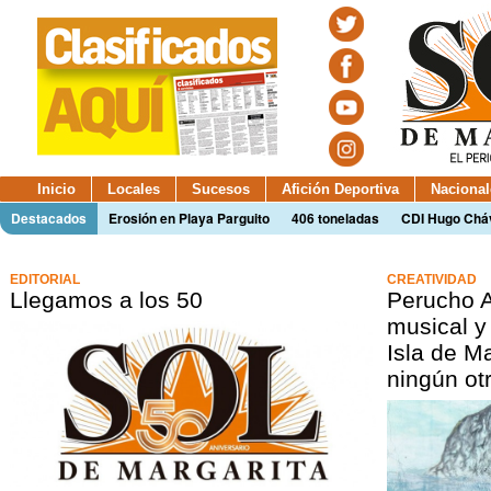
Inicio
Locales
Sucesos
Afición Deportiva
Nacional
Destacados
Erosión en Playa Parguito
406 toneladas
CDI Hugo Chá
EDITORIAL
CREATIVIDAD
Llegamos a los 50
Perucho A
musical y
Isla de Ma
ningún ot