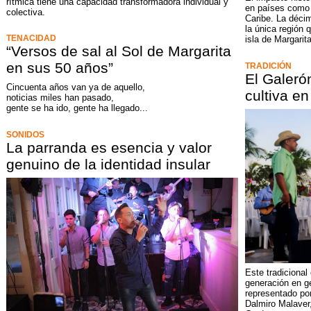
rítmica tiene una capacidad transformadora individual y
en países como 
colectiva.
Caribe. La déci
la única región 
TENACIDAD
isla de Margarita
“Versos de sal al Sol de Margarita
en sus 50 años”
TRADICIÓN
El Galeró
Cincuenta años van ya de aquello,
cultiva en
noticias miles han pasado,
gente se ha ido, gente ha llegado...
SONIDOS
La parranda es esencia y valor
genuino de la identidad insular
Este tradiciona
generación en ge
representado po
Dalmiro Malaver