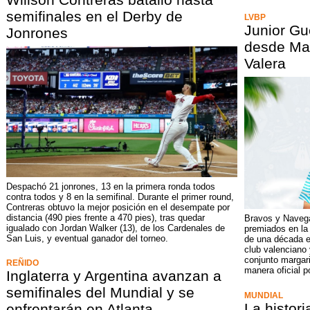
semifinales en el Derby de
LVBP
Junior Gu
Jonrones
desde Mag
Valera
Despachó 21 jonrones, 13 en la primera ronda todos
contra todos y 8 en la semifinal. Durante el primer round,
Contreras obtuvo la mejor posición en el desempate por
distancia (490 pies frente a 470 pies), tras quedar
Bravos y Navega
igualado con Jordan Walker (13), de los Cardenales de
premiados en la 
San Luis, y eventual ganador del torneo.
de una década en
club valenciano 
conjunto margar
REÑIDO
manera oficial p
Inglaterra y Argentina avanzan a
semifinales del Mundial y se
MUNDIAL
La histori
enfrentarán en Atlanta