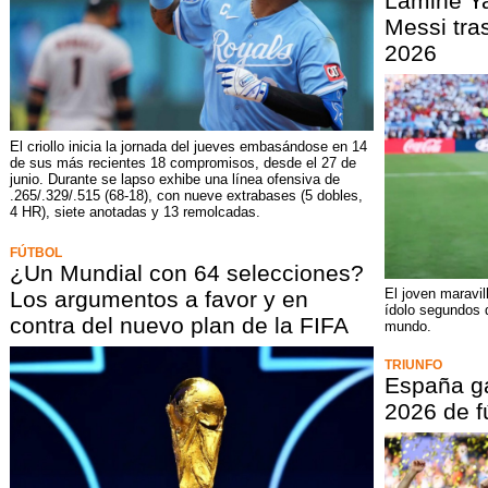
Lamine Ya
Messi tras
2026
El criollo inicia la jornada del jueves embasándose en 14
de sus más recientes 18 compromisos, desde el 27 de
junio. Durante se lapso exhibe una línea ofensiva de
.265/.329/.515 (68-18), con nueve extrabases (5 dobles,
4 HR), siete anotadas y 13 remolcadas.
FÚTBOL
¿Un Mundial con 64 selecciones?
El joven maravi
Los argumentos a favor y en
ídolo segundos
contra del nuevo plan de la FIFA
mundo.
TRIUNFO
España g
2026 de f