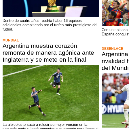
Dentro de cuatro años, podría haber 16 equipos
adicionales compitiendo por el trofeo más prestigioso del
fútbol.
Con un solitario
España conquis
MUNDIAL
Argentina muestra corazón,
DESENLACE
remonta de manera agónica ante
Argentina
Inglaterra y se mete en la final
rivalidad 
del Mundi
La albiceleste sacó a relucir su mejor versión en la
segunda parte y logró remontar nuevamente para llegar al