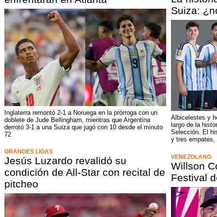
Suiza: ¿n
Inglaterra remontó 2-1 a Noruega en la prórroga con un
Albicelestes y h
doblete de Jude Bellingham, mientras que Argentina
largo de la histo
derrotó 3-1 a una Suiza que jugó con 10 desde el minuto
Selección. El his
72
y tres empates, 
GRANDES LIGAS
VENEZOLANO
Jesús Luzardo revalidó su
Willson Co
condición de All-Star con recital de
Festival d
pitcheo