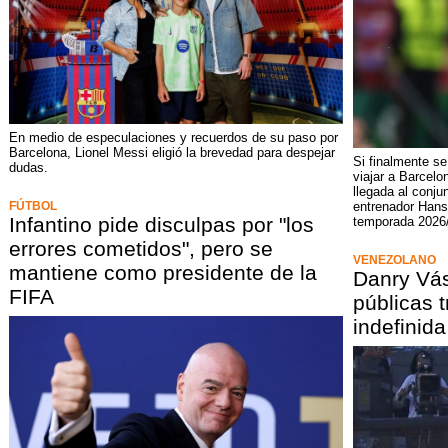
En medio de especulaciones y recuerdos de su paso por
Barcelona, Lionel Messi eligió la brevedad para despejar
Si finalmente se
dudas.
viajar a Barcel
llegada al conju
FÚTBOL
entrenador Hansi
Infantino pide disculpas por "los
temporada 2026
errores cometidos", pero se
VENEZOLANO
mantiene como presidente de la
Danry Vás
FIFA
públicas 
indefinid