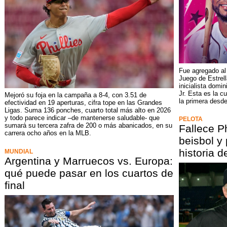
Fue agregado al
Juego de Estrel
inicialista domi
Jr. Esta es la c
Mejoró su foja en la campaña a 8-4, con 3.51 de
la primera desde
efectividad en 19 aperturas, cifra tope en las Grandes
Ligas. Suma 136 ponches, cuarto total más alto en 2026
y todo parece indicar –de mantenerse saludable- que
PELOTA
sumará su tercera zafra de 200 o más abanicados, en su
Fallece P
carrera ocho años en la MLB.
beisbol y
historia d
MUNDIAL
Argentina y Marruecos vs. Europa:
qué puede pasar en los cuartos de
final