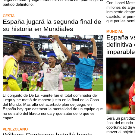
Con Lionel Mess
partido definitorio.
millones de arge
inminente desped
GESTA
capítulo: el pri
España jugará la segunda final de
que por las semi
su historia en Mundiales
MUNDIAL
España vs
definitiva
imparable
El conjunto de De La Fuente fue el total dominador del
juego y se metió de manera justa en la final de la Copa
del Mundo. Más allá del acertado plan de juego, en
España hay que destacar la mentalidad de un equipo que
no se salió del libreto nunca y que sabe de lo que es
capaz.
Será un partidaz
final del mundo. 
oportunidad de v
VENEZOLANO
mover al objeto 
Willson Contreras batalló hasta