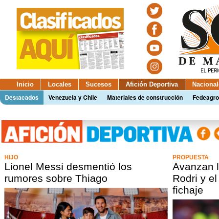
Inicio
Locales
Sucesos
Afición Deportiva
Nacional
Destacados
Venezuela y Chile
Materiales de construcción
Fedeagro
HIJO
PROPUESTA
Lionel Messi desmentió los
Avanzan l
rumores sobre Thiago
Rodri y e
fichaje