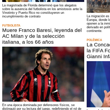
La magistrada de Florida determinó que los alegatos
sobre la ausencia del futbolista en los amistosos ante la
Vinotinto y Puerto Rico no constituyeron un
La migración es
incumplimiento de contrato
Europa, donde l
oponen a la inm
FUTBOLISTA
derivado en polí
Muere Franco Baresi, leyenda del
continente.
AC Milan y de la selección
POLÉMICA
italiana, a los 66 años
La Conca
la FIFA F
Gianni Inf
En una época dominada por defensores físicos, se
distinguió por su lectura del juego, redefiniendo el rol de