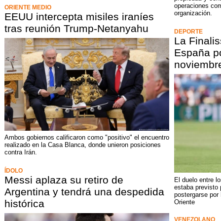
operaciones com
ORIENTE MEDIO
organización.
EEUU intercepta misiles iraníes
tras reunión Trump-Netanyahu
DEPORTE
La Finali
España po
noviembr
Ambos gobiernos calificaron como "positivo" el encuentro
realizado en la Casa Blanca, donde unieron posiciones
contra Irán.
ÍDOLO
Messi aplaza su retiro de
El duelo entre 
estaba previsto
Argentina y tendrá una despedida
postergarse por 
histórica
Oriente
VENEZOLANO