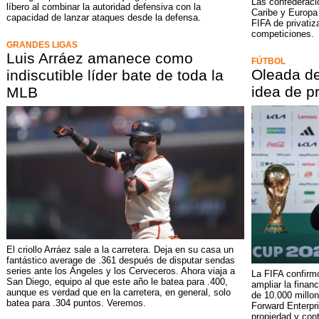
Las confederaci
líbero al combinar la autoridad defensiva con la
Caribe y Europa
capacidad de lanzar ataques desde la defensa.
FIFA de privatiz
competiciones.
GRANDES LIGAS
Luis Arráez amanece como
FÚTBOL
Oleada de 
indiscutible líder bate de toda la
idea de pr
MLB
El criollo Arráez sale a la carretera. Deja en su casa un
fantástico average de .361 después de disputar sendas
series ante los Ángeles y los Cerveceros. Ahora viaja a
La FIFA confirmó
San Diego, equipo al que este año le batea para .400,
ampliar la financ
aunque es verdad que en la carretera, en general, solo
de 10.000 millo
batea para .304 puntos. Veremos.
Forward Enterpri
propiedad y cont