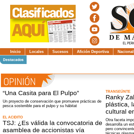
Inicio
Locales
Sucesos
Afición Deportiva
Nacional
Destacados
“Una Casita para El Pulpo”
TRANSEÚNTE
Ranky Zab
Un proyecto de conservación que promueve prácticas de
plástica, 
pesca sostenible para el pulpo y su hábitat
cultural e
EL ACIDITO
Otra faceta impo
TSJ: ¿Es válida la convocatoria de
desarrolla un est
asamblea de accionistas vía
pero convincente
técnicas plasma