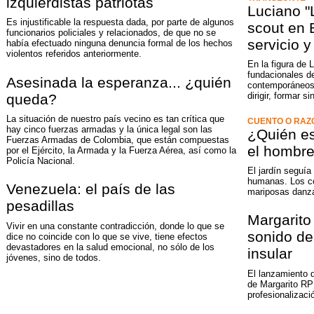
izquierdistas patriotas
Luciano "L
Es injustificable la respuesta dada, por parte de algunos
scout en 
funcionarios policiales y relacionados, de que no se
servicio 
había efectuado ninguna denuncia formal de los hechos
violentos referidos anteriormente.
En la figura de 
fundacionales d
Asesinada la esperanza... ¿quién
contemporáneos:
dirigir, formar si
queda?
La situación de nuestro país vecino es tan crítica que
CUENTO O RAZ
hay cinco fuerzas armadas y la única legal son las
¿Quién es
Fuerzas Armadas de Colombia, que están compuestas
el hombr
por el Ejército, la Armada y la Fuerza Aérea, así como la
Policía Nacional.
El jardín seguía
humanas. Los col
Venezuela: el país de las
mariposas danza
pesadillas
Margarito
Vivir en una constante contradicción, donde lo que se
sonido de
dice no coincide con lo que se vive, tiene efectos
devastadores en la salud emocional, no sólo de los
insular
jóvenes, sino de todos.
El lanzamiento d
de Margarito RP
profesionalizaci