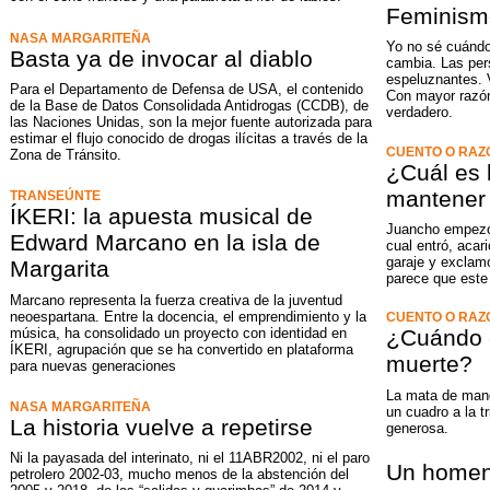
Feminismo
NASA MARGARITEÑA
Yo no sé cuándo
Basta ya de invocar al diablo
cambia. Las per
espeluznantes. 
Para el Departamento de Defensa de USA, el contenido
Con mayor razó
de la Base de Datos Consolidada Antidrogas (CCDB), de
verdadero.
las Naciones Unidas, son la mejor fuente autorizada para
estimar el flujo conocido de drogas ilícitas a través de la
CUENTO O RAZ
Zona de Tránsito.
¿Cuál es 
mantener 
TRANSEÚNTE
ÍKERI: la apuesta musical de
Juancho empezó a
Edward Marcano en la isla de
cual entró, acari
garaje y exclamó
Margarita
parece que este
Marcano representa la fuerza creativa de la juventud
neoespartana. Entre la docencia, el emprendimiento y la
CUENTO O RAZ
música, ha consolidado un proyecto con identidad en
¿Cuándo e
ÍKERI, agrupación que se ha convertido en plataforma
muerte?
para nuevas generaciones
La mata de mang
NASA MARGARITEÑA
un cuadro a la t
La historia vuelve a repetirse
generosa.
Ni la payasada del interinato, ni el 11ABR2002, ni el paro
Un homena
petrolero 2002-03, mucho menos de la abstención del