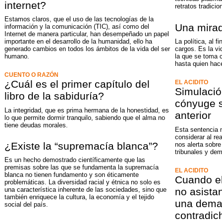
internet?
retratos tradicio
Estamos claros, que el uso de las tecnologías de la
Una mirad
información y la comunicación (TIC), así como del
Internet de manera particular, han desempeñado un papel
importante en el desarrollo de la humanidad, ello ha
La política, al f
generado cambios en todos los ámbitos de la vida del ser
cargos. Es la vi
humano.
la que se toma 
hasta quien hac
CUENTO O RAZÓN
¿Cuál es el primer capítulo del
EL ACIDITO
Simulació
libro de la sabiduría?
cónyuge s
La integridad, que es prima hermana de la honestidad, es
anterior
lo que permite dormir tranquilo, sabiendo que el alma no
tiene deudas morales.
Esta sentencia 
considerar al re
¿Existe la “supremacía blanca”?
nos alerta sobr
tribunales y de
Es un hecho demostrado científicamente que las
premisas sobre las que se fundamenta la supremacía
EL ACIDITO
blanca no tienen fundamento y son éticamente
Cuando el
problemáticas. La diversidad racial y étnica no solo es
no asista
una característica inherente de las sociedades, sino que
también enriquece la cultura, la economía y el tejido
una dema
social del país.
contradic