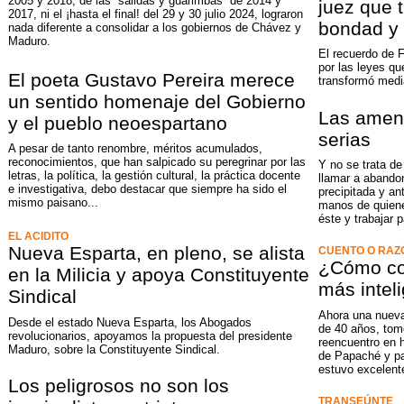
2005 y 2018, de las “salidas y guarimbas” de 2014 y
juez que 
2017, ni el ¡hasta el final! del 29 y 30 julio 2024, lograron
bondad y
nada diferente a consolidar a los gobiernos de Chávez y
Maduro.
El recuerdo de 
por las leyes qu
El poeta Gustavo Pereira merece
transformó medi
un sentido homenaje del Gobierno
Las amen
y el pueblo neoespartano
serias
A pesar de tanto renombre, méritos acumulados,
reconocimientos, que han salpicado su peregrinar por las
Y no se trata de
letras, la política, la gestión cultural, la práctica docente
llamar a abandon
e investigativa, debo destacar que siempre ha sido el
precipitada y ant
mismo paisano...
manos de quiene
éste y trabajar
EL ACIDITO
Nueva Esparta, en pleno, se alista
CUENTO O RAZ
¿Cómo co
en la Milicia y apoya Constituyente
más intel
Sindical
Ahora una nuev
Desde el estado Nueva Esparta, los Abogados
de 40 años, tomó
revolucionarios, apoyamos la propuesta del presidente
reencuentro en 
Maduro, sobre la Constituyente Sindical.
de Papaché y par
estuvo excelente
Los peligrosos no son los
TRANSEÚNTE