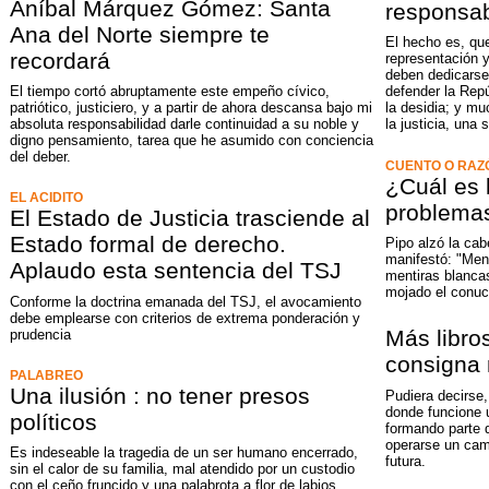
Aníbal Márquez Gómez: Santa
responsab
Ana del Norte siempre te
El hecho es, que
recordará
representación y
deben dedicarse 
El tiempo cortó abruptamente este empeño cívico,
defender la Rep
patriótico, justiciero, y a partir de ahora descansa bajo mi
la desidia; y mu
absoluta responsabilidad darle continuidad a su noble y
la justicia, una 
digno pensamiento, tarea que he asumido con conciencia
del deber.
CUENTO O RAZ
¿Cuál es 
EL ACIDITO
problemas
El Estado de Justicia trasciende al
Estado formal de derecho.
Pipo alzó la ca
manifestó: "Men
Aplaudo esta sentencia del TSJ
mentiras blanca
mojado el conuc
Conforme la doctrina emanada del TSJ, el avocamiento
debe emplearse con criterios de extrema ponderación y
Más libro
prudencia
consigna 
PALABREO
Una ilusión : no tener presos
Pudiera decirse,
donde funcione u
políticos
formando parte d
operarse un cam
Es indeseable la tragedia de un ser humano encerrado,
futura.
sin el calor de su familia, mal atendido por un custodio
con el ceño fruncido y una palabrota a flor de labios.