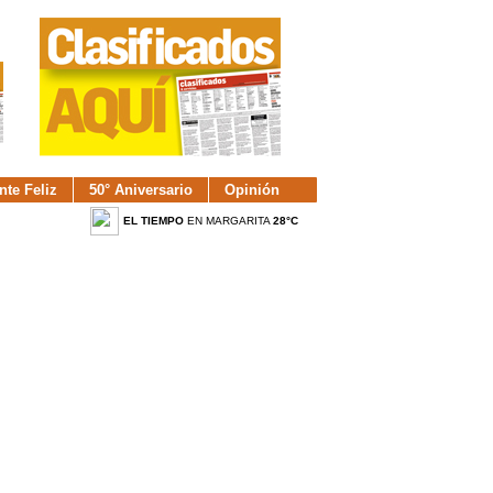
nte Feliz
50° Aniversario
Opinión
EL TIEMPO
EN MARGARITA
28°C