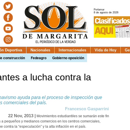
Porlamar
8 de agosto de 2026
ión Deportiva
Nacionales
Internacionales
Vida de Hoy
Ge
de construcción
Fedeagro
Gobierno oposición
ntes a lucha contra la
 chavismo ayuda para el proceso de inspección que
os comerciales del país.
Francesco Gasparrini
22 Nov, 2013 |
Movimientos estudiantiles se sumarán este fin
es a pequeños y medianos comercios en los centros comerciales,
contra la “especulación” y la alta inflación en el país.