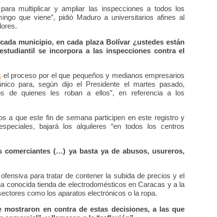
ara multiplicar y ampliar las inspecciones a todos los
ngo que viene”, pidió Maduro a universitarios afines al
lores.
ada municipio, en cada plaza Bolívar ¿ustedes están
tudiantil se incorpora a las inspecciones contra el
s
el proceso por el que pequeños y medianos empresarios
nico para, según dijo el Presidente el martes pasado,
os de quienes les roban a ellos”, en referencia a los
os a que este fin de semana participen en este registro y
peciales, bajará los alquileres “en todos los centros
 comerciantes (…) ya basta ya de abusos, usureros,
fensiva para tratar de contener la subida de precios y el
una conocida tienda de electrodomésticos en Caracas y a la
ctores como los aparatos electrónicos o la ropa.
 mostraron en contra de estas decisiones, a las que