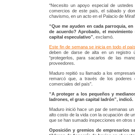
“Necesito un apoyo especial de ustedes p
comercios de este país, el sábado y domi
chavismo, en un acto en el Palacio de Miraf
“Que me ayuden en cada parroquia, en c
de acuerdo? Aprobado, el movimiento es
capital especulativo”
, exclamó.
Este fin de semana se inicia en todo el paí
deben de darse de alta en un registro ú
“protegerlos, para sacarlos de las man
proveedores.
Maduro repitió su llamado a los empresari
remarcó que, a través de los poderes es
comerciales del país”.
“A proteger a los pequeños y medianos
ladrones, el gran capital ladrón”, indicó.
Maduro inició hace un par de semanas un o
alto costo de la vida con la ocupación de 
que se han sumado inspecciones en otros se
Oposición y gremios de empresarios se