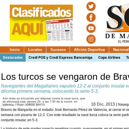
Inicio
Locales
Sucesos
Afición Deportiva
Nacional
Destacados
Credi POS y Credi Express Bancamiga
Copa Airlines
T
Los turcos se vengaron de Bra
Navegantes del Magallanes vapuleó 12-2 al conjunto insular e
décima primera semana, colocando la serie 5-3.
Aún resta un encuentro por disputar contra la nave turca, que
se efectuará este viernes 20, a las 7:30 de la noche, en
18 Dic, 2013 |
Navega
Valencia. / Foto: JORGE BRITO
Bravos de Margarita en el estadio José Bernardo Pérez de Valencia, al cerrar el
semana con pizarra de 12-2. Con este resultado la nave turca coloca la serie parti
conjunto insular, en 5-3.
La historia de este martes parecía repetirse cuando, nuevamente, en el primer epis