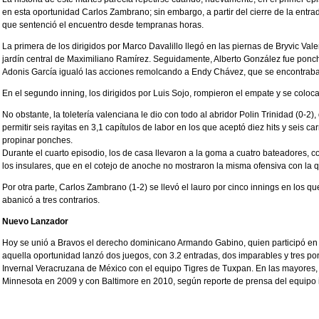
en esta oportunidad Carlos Zambrano; sin embargo, a partir del cierre de la entra
que sentenció el encuentro desde tempranas horas.
La primera de los dirigidos por Marco Davalillo llegó en las piernas de Bryvic Val
jardín central de Maximiliano Ramírez. Seguidamente, Alberto González fue ponch
Adonis García igualó las acciones remolcando a Endy Chávez, que se encontraba en
En el segundo inning, los dirigidos por Luis Sojo, rompieron el empate y se coloca
No obstante, la toletería valenciana le dio con todo al abridor Polin Trinidad (0-2)
permitir seis rayitas en 3,1 capítulos de labor en los que aceptó diez hits y seis c
propinar ponches.
Durante el cuarto episodio, los de casa llevaron a la goma a cuatro bateadores, co
los insulares, que en el cotejo de anoche no mostraron la misma ofensiva con la 
Por otra parte, Carlos Zambrano (1-2) se llevó el lauro por cinco innings en los qu
abanicó a tres contrarios.
Nuevo Lanzador
Hoy se unió a Bravos el derecho dominicano Armando Gabino, quien participó en 
aquella oportunidad lanzó dos juegos, con 3.2 entradas, dos imparables y tres po
Invernal Veracruzana de México con el equipo Tigres de Tuxpan. En las mayores,
Minnesota en 2009 y con Baltimore en 2010, según reporte de prensa del equipo i