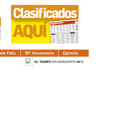
nte Feliz
50° Aniversario
Opinión
EL TIEMPO
EN MARGARITA
28°C