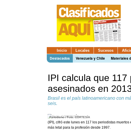
Inicio
Locales
Sucesos
Afic
Destacados
Venezuela y Chile
Materiales 
IPI calcula que 117 
asesinados en 201
Brasil es el país latinoamericano con m
seis.
Periodismo / Foto: CORTESÍA
(IPI), cifró este lunes en 117 los periodistas muerto
más letal para la profesión desde 1997.