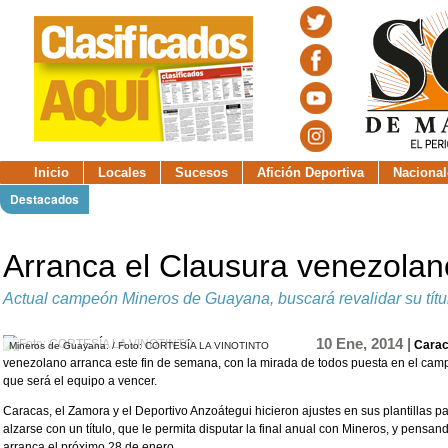
Inicio
Locales
Sucesos
Afición Deportiva
Nacional
Destacados
Arranca el Clausura venezola
Actual campeón Mineros de Guayana, buscará revalidar su títu
10 Ene, 2014 |
Carac
Mineros de Guayana. / Foto: CORTESÍA LA VINOTINTO
venezolano arranca este fin de semana, con la mirada de todos puesta en el cam
que será el equipo a vencer.
Caracas, el Zamora y el Deportivo Anzoátegui hicieron ajustes en sus plantillas p
alzarse con un título, que le permita disputar la final anual con Mineros, y pensa
arranca el próximo 28 de enero.