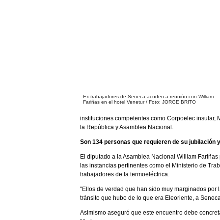
Ex trabajadores de Seneca acuden a reunión con William
Fariñas en el hotel Venetur / Foto: JORGE BRITO
instituciones competentes como Corpoelec insular, Mi
la República y Asamblea Nacional.
Son 134 personas que requieren de su jubilación 
El diputado a la Asamblea Nacional William Fariñas 
las instancias pertinentes como el Ministerio de Tra
trabajadores de la termoeléctrica.
"Ellos de verdad que han sido muy marginados por l
tránsito que hubo de lo que era Eleoriente, a Senec
Asimismo aseguró que este encuentro debe concreta