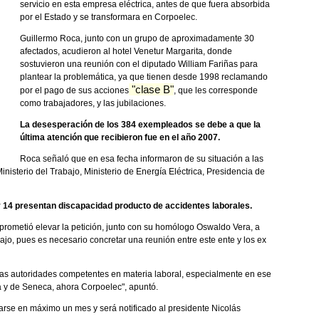
servicio en esta empresa eléctrica, antes de que fuera absorbida
por el Estado y se transformara en Corpoelec.
Guillermo Roca, junto con un grupo de aproximadamente 30
afectados, acudieron al hotel Venetur Margarita, donde
sostuvieron una reunión con el diputado William Fariñas para
plantear la problemática, ya que tienen desde 1998 reclamando
"clase B"
por el pago de sus acciones
, que les corresponde
como trabajadores, y las jubilaciones.
La desesperación de los 384 exempleados se debe a que la
última atención que recibieron fue en el año 2007.
Roca señaló que en esa fecha informaron de su situación a las
nisterio del Trabajo, Ministerio de Energía Eléctrica, Presidencia de
y 14 presentan discapacidad producto de accidentes laborales.
prometió elevar la petición, junto con su homólogo Oswaldo Vera, a
bajo, pues es necesario concretar una reunión entre este ente y los ex
as autoridades competentes en materia laboral, especialmente en ese
a y de Seneca, ahora Corpoelec", apuntó.
rse en máximo un mes y será notificado al presidente Nicolás