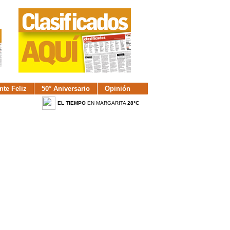
nte Feliz
50° Aniversario
Opinión
EL TIEMPO
EN MARGARITA
28°C