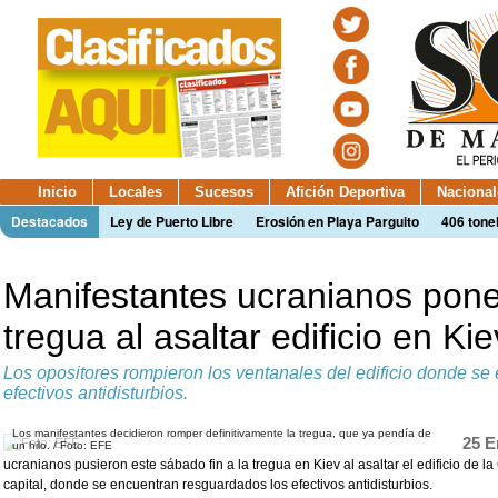
Inicio
Locales
Sucesos
Afición Deportiva
Nacional
Destacados
Ley de Puerto Libre
Erosión en Playa Parguito
406 tone
Manifestantes ucranianos ponen
tregua al asaltar edificio en Kie
Los opositores rompieron los ventanales del edificio donde se
efectivos antidisturbios.
Los manifestantes decidieron romper definitivamente la tregua, que ya pendía de
25 E
un hilo. / Foto: EFE
ucranianos pusieron este sábado fin a la tregua en Kiev al asaltar el edificio de l
capital, donde se encuentran resguardados los efectivos antidisturbios.