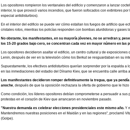
Los opositores rompieron los ventanales del edificio y comenzaron a lanzar coctele
interior, lo que provocó varios incendios, que fueron sofocados con extintores por
especial antidisturbios).
En el interior del edificio se puede ver cómo estallan los fuegos de artificio que e
cristales rotos, mientras los policías responden con bombas aturdidoras y gases 
No obstante, los manifestantes, en su mayoría jóvenes, no se arredran y, pes
los 15-20 grados bajo cero, se concentran cada vez en mayor número en las p
Los opositores decidieron asaltar el edificio, un centro cultural y de exposicion
Lenin, después de ver en la televisión cómo los Berkut se resguardaban en su inte
Supuestamente, los efectivos antidisturbios querían sorprender por la espalda a
en las inmediaciones del estadio del Dínamo Kiev, que se encuentra calle arriba 
Los manifestantes decidieron romper definitivamente la tregua, que ya pendía 
anoche
, después de que la oposición rechazara la oferta de gobierno que le hizo 
Como condición, los líderes opositores debían comprometerse a persuadir a sus 
protestas en el corazón de Kiev que arrancaron en noviembre pasado.
"Nuestra demanda es celebrar elecciones presidenciales este mismo año.
Y n
Mantendremos nuestras posiciones en el Maidán y en las regiones", proclamó Vitali
(Golpe).