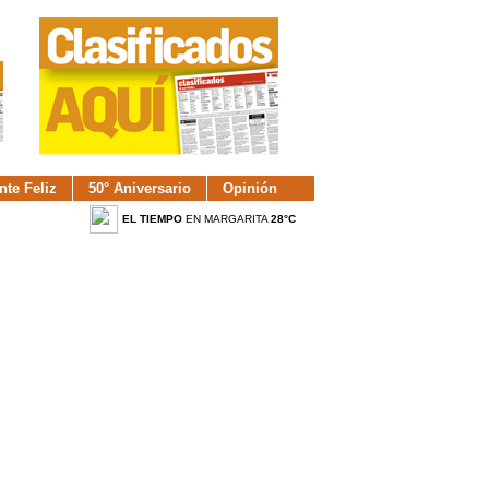
nte Feliz
50° Aniversario
Opinión
EL TIEMPO
EN MARGARITA
28°C