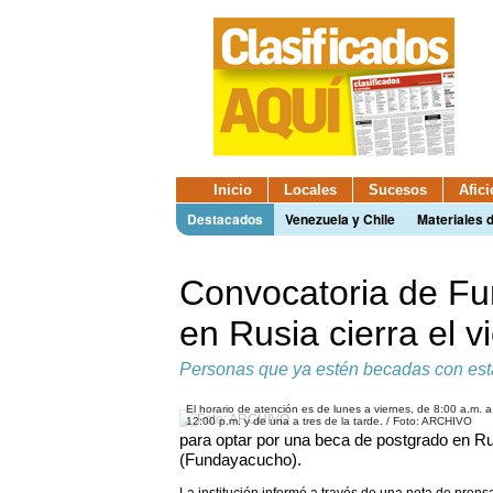
Inicio
Locales
Sucesos
Afic
Destacados
Venezuela y Chile
Materiales 
Convocatoria de F
en Rusia cierra el v
Personas que ya estén becadas con esta
El horario de atención es de lunes a viernes, de 8:00 a.m. a
12:00 p.m. y de una a tres de la tarde. / Foto: ARCHIVO
para optar por una beca de postgrado en R
(Fundayacucho).