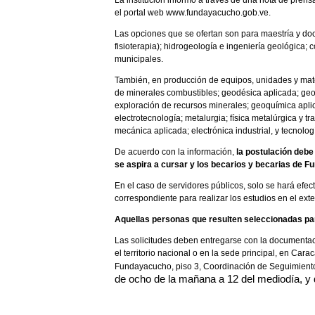
La institución informó a través de una nota de pre
el portal web www.fundayacucho.gob.ve.
Las opciones que se ofertan son para maestría y doc
fisioterapia); hidrogeología e ingeniería geológica; c
municipales.
También, en producción de equipos, unidades y mater
de minerales combustibles; geodésica aplicada; geol
exploración de recursos minerales; geoquímica aplica
electrotecnología; metalurgia; física metalúrgica y t
mecánica aplicada; electrónica industrial, y tecnolo
De acuerdo con la información,
la postulación debe 
se aspira a cursar y los becarios y becarias de 
En el caso de servidores públicos, solo se hará efect
correspondiente para realizar los estudios en el exter
Aquellas personas que resulten seleccionadas par
Las solicitudes deben entregarse con la document
el territorio nacional o en la sede principal, en Cara
Fundayacucho, piso 3, Coordinación de Seguimiento 
de ocho de la mañana a 12 del mediodía, y d