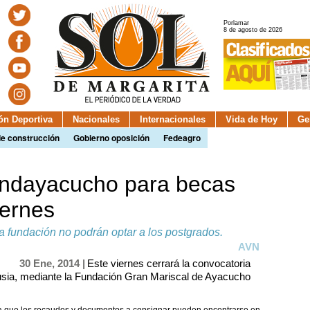
Porlamar
8 de agosto de 2026
ión Deportiva
Nacionales
Internacionales
Vida de Hoy
Ge
de construcción
Gobierno oposición
Fedeagro
undayacucho para becas
iernes
 fundación no podrán optar a los postgrados.
AVN
30 Ene, 2014 |
Este viernes cerrará la convocatoria
usia, mediante la Fundación Gran Mariscal de Ayacucho