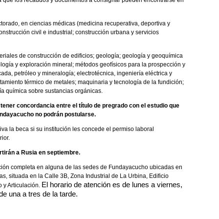
nsa que los recaudos y documentos a consignar pueden encontrarse en
torado, en ciencias médicas (medicina recuperativa, deportiva y
onstrucción civil e industrial; construcción urbana y servicios
iales de construcción de edificios; geología; geología y geoquímica
ogía y exploración mineral; métodos geofísicos para la prospección y
da, petróleo y mineralogía; electrotécnica, ingeniería eléctrica y
ratamiento térmico de metales; maquinaria y tecnología de la fundición;
gía química sobre sustancias orgánicas.
tener concordancia entre el título de pregrado con el estudio que
Fundayacucho no podrán postularse.
iva la beca si su institución les concede el permiso laboral
ior.
tirán a Rusia en septiembre.
ación completa en alguna de las sedes de Fundayacucho ubicadas en
cas, situada en la Calle 3B, Zona Industrial de La Urbina, Edificio
El horario de atención es de lunes a viernes,
y Articulación.
e una a tres de la tarde.