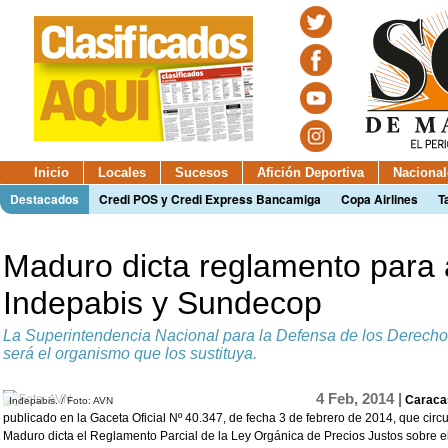
Inicio
Locales
Sucesos
Afición Deportiva
Nacional
Destacados
Credi POS y Credi Express Bancamiga
Copa Airlines
T
Maduro dicta reglamento para 
Indepabis y Sundecop
La Superintendencia Nacional para la Defensa de los Derec
será el organismo que los sustituya.
4 Feb, 2014 |
Caraca
Indepabis. / Foto: AVN
publicado en la Gaceta Oficial Nº 40.347, de fecha 3 de febrero de 2014, que circu
Maduro dicta el Reglamento Parcial de la Ley Orgánica de Precios Justos sobre el