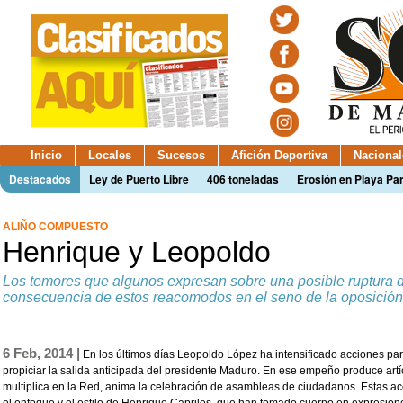
Inicio
Locales
Sucesos
Afición Deportiva
Nacional
Destacados
Ley de Puerto Libre
406 toneladas
Erosión en Playa Par
ALIÑO COMPUESTO
Henrique y Leopoldo
Los temores que algunos expresan sobre una posible ruptura 
consecuencia de estos reacomodos en el seno de la oposición
6 Feb, 2014 |
En los últimos días Leopoldo López ha intensificado acciones par
propiciar la salida anticipada del presidente Maduro. En ese empeño produce artíc
multiplica en la Red, anima la celebración de asambleas de ciudadanos. Estas ac