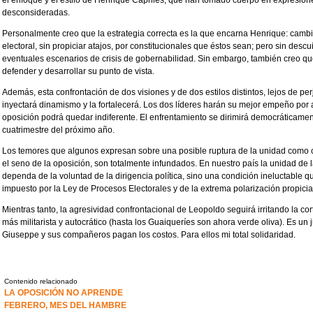
el enfoque y el estilo de Henrique Capriles, que han tomado cuerpo en expresione
desconsideradas.
Personalmente creo que la estrategia correcta es la que encarna Henrique: cambi
electoral, sin propiciar atajos, por constitucionales que éstos sean; pero sin desc
eventuales escenarios de crisis de gobernabilidad. Sin embargo, también creo q
defender y desarrollar su punto de vista.
Además, esta confrontación de dos visiones y de dos estilos distintos, lejos de per
inyectará dinamismo y la fortalecerá. Los dos líderes harán su mejor empeño por 
oposición podrá quedar indiferente. El enfrentamiento se dirimirá democráticamen
cuatrimestre del próximo año.
Los temores que algunos expresan sobre una posible ruptura de la unidad como
el seno de la oposición, son totalmente infundados. En nuestro país la unidad de
dependa de la voluntad de la dirigencia política, sino una condición ineluctable 
impuesto por la Ley de Procesos Electorales y de la extrema polarización propici
Mientras tanto, la agresividad confrontacional de Leopoldo seguirá irritando la c
más militarista y autocrático (hasta los Guaiqueríes son ahora verde oliva). Es un
Giuseppe y sus compañeros pagan los costos. Para ellos mi total solidaridad.
Contenido relacionado
LA OPOSICIÓN NO APRENDE
FEBRERO, MES DEL HAMBRE