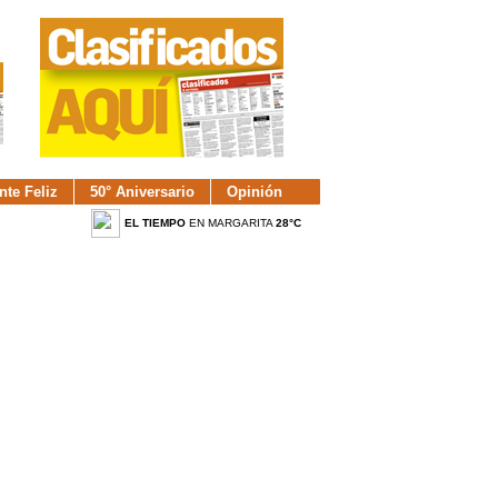
nte Feliz
50° Aniversario
Opinión
EL TIEMPO
EN MARGARITA
28°C