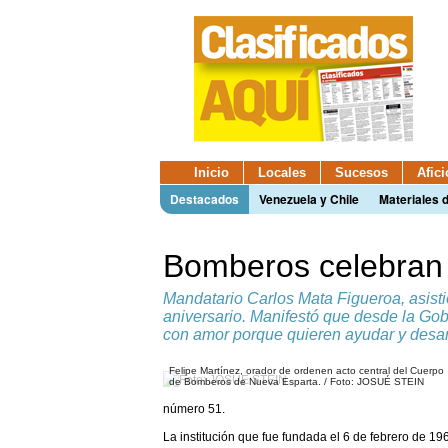
Inicio
Locales
Sucesos
Afic
Destacados
Venezuela y Chile
Materiales 
Bomberos celebran 
Mandatario Carlos Mata Figueroa, asistió 
aniversario. Manifestó que desde la Gobe
con amor porque quieren ayudar y desarr
Felipe Martínez, orador de ordenen acto central del Cuerpo
de Bomberos de Nueva Esparta. / Foto: JOSUÉ STEIN
número 51.
La institución que fue fundada el 6 de febrero de 1