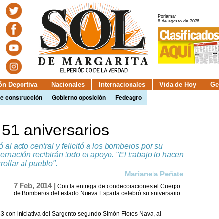
Porlamar
8 de agosto de 2026
ión Deportiva
Nacionales
Internacionales
Vida de Hoy
Ge
de construcción
Gobierno oposición
Fedeagro
51 aniversarios
al acto central y felicitó a los bomberos por su
rnación recibirán todo el apoyo. "El trabajo lo hacen
ollar al pueblo".
Marianela Peñate
7 Feb, 2014 |
Con la entrega de condecoraciones el Cuerpo
de Bomberos del estado Nueva Esparta celebró su aniversario
963 con iniciativa del Sargento segundo Simón Flores Nava, al