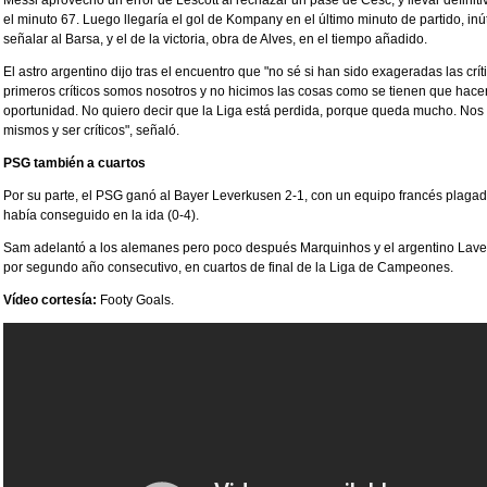
Messi aprovechó un error de Lescott al rechazar un pase de Cesc, y llevar definiti
el minuto 67. Luego llegaría el gol de Kompany en el último minuto de partido, inút
señalar al Barsa, y el de la victoria, obra de Alves, en el tiempo añadido.
El astro argentino dijo tras el encuentro que "no sé si han sido exageradas las críti
primeros críticos somos nosotros y no hicimos las cosas como se tienen que hace
oportunidad. No quiero decir que la Liga está perdida, porque queda mucho. No
mismos y ser críticos", señaló.
PSG también a cuartos
Por su parte, el PSG ganó al Bayer Leverkusen 2-1, con un equipo francés plagad
había conseguido en la ida (0-4).
Sam adelantó a los alemanes pero poco después Marquinhos y el argentino Lavezzi
por segundo año consecutivo, en cuartos de final de la Liga de Campeones.
Vídeo cortesía:
Footy Goals.