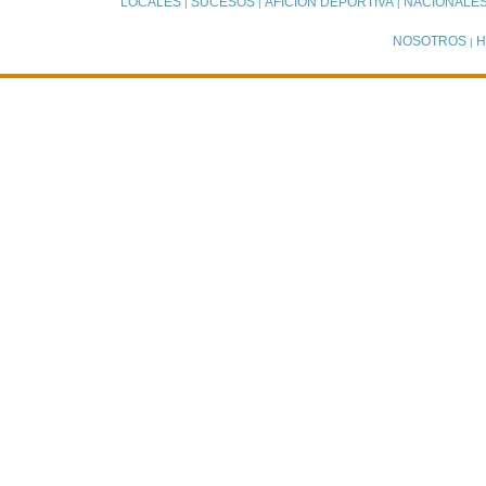
LOCALES
SUCESOS
AFICIÓN DEPORTIVA
NACIONALE
|
|
|
NOSOTROS
H
|