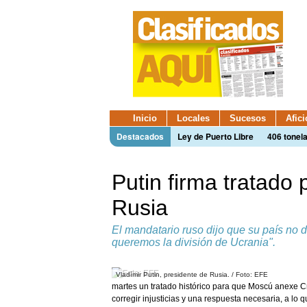
Inicio
Locales
Sucesos
Afic
Destacados
Ley de Puerto Libre
406 tonel
Putin firma tratado
Rusia
El mandatario ruso dijo que su país no 
queremos la división de Ucrania".
Vladímir Putin, presidente de Rusia. / Foto: EFE
martes un tratado histórico para que Moscú anexe C
corregir injusticias y una respuesta necesaria, a lo q