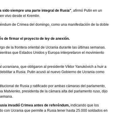
 sido siempre una parte integral de Rusia"
, afirmó Putin en un
en vivo desde el Kremlin.
eferéndum de Crimea del domingo, como una manifestación de la doble
s de firmar el proyecto de ley de anexión.
go de la frontera oriental de Ucrania durante las últimas semanas.
mientras que Estados Unidos y Europa interpretaron el movimiento
l ucraniana, que obligaron al presidente Víktor Yanukóvich a huir a
e debilitar a Rusia. Putin acusó al nuevo Gobierno de Ucrania como
titucional de Rusia y ratificado por ambas cámaras del parlamento,
na Matvienko, presidenta de la cámara alta del parlamento ruso, dijo
 semana.
Rusia invadió Crimea antes de referéndum,
indicando que los
do con Ucrania que permite a Rusia tener hasta 25.000 soldados en