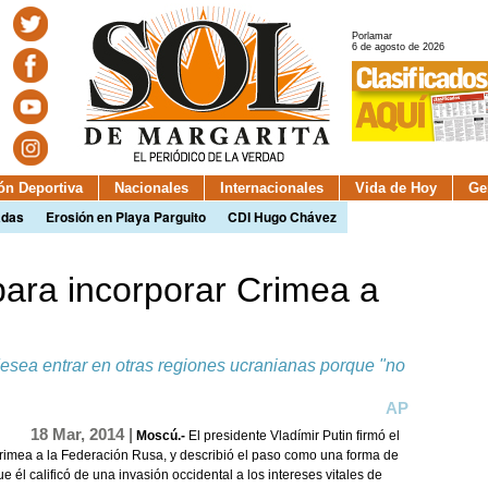
Porlamar
6 de agosto de 2026
ión Deportiva
Nacionales
Internacionales
Vida de Hoy
Ge
adas
Erosión en Playa Parguito
CDI Hugo Chávez
 para incorporar Crimea a
desea entrar en otras regiones ucranianas porque "no
AP
18 Mar, 2014 |
Moscú.-
El presidente Vladímir Putin firmó el
rimea a la Federación Rusa, y describió el paso como una forma de
ue él calificó de una invasión occidental a los intereses vitales de