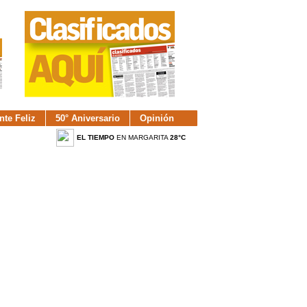
nte Feliz
50° Aniversario
Opinión
EL TIEMPO
EN MARGARITA
28°C