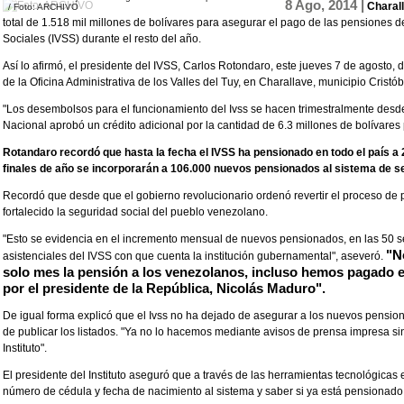
8 Ago, 2014 |
Charall
/ Foto: ARCHIVO
total de 1.518 mil millones de bolívares para asegurar el pago de las pensiones d
Sociales (IVSS) durante el resto del año.
Así lo afirmó, el presidente del IVSS, Carlos Rotondaro, este jueves 7 de agosto,
de la Oficina Administrativa de los Valles del Tuy, en Charallave, municipio Cristó
"Los desembolsos para el funcionamiento del Ivss se hacen trimestralmente desd
Nacional aprobó un crédito adicional por la cantidad de 6.3 millones de bolívares
Rotandaro recordó que hasta la fecha el IVSS ha pensionado en todo el país a
finales de año se incorporarán a 106.000 nuevos pensionados al sistema de se
Recordó que desde que el gobierno revolucionario ordenó revertir el proceso de p
fortalecido la seguridad social del pueblo venezolano.
"Esto se evidencia en el incremento mensual de nuevos pensionados, en las 50 s
"N
asistenciales del IVSS con que cuenta la institución gubernamental", aseveró.
solo mes la pensión a los venezolanos, incluso hemos pagado e
por el presidente de la República, Nicolás Maduro".
De igual forma explicó que el Ivss no ha dejado de asegurar a los nuevos pensi
de publicar los listados. "Ya no lo hacemos mediante avisos de prensa impresa si
Instituto".
El presidente del Instituto aseguró que a través de las herramientas tecnológicas
número de cédula y fecha de nacimiento al sistema y saber si ya está pensionado