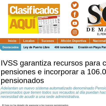
Inicio
Locales
Sucesos
Afición Deportiva
Nacional
Destacados
Ley de Puerto Libre
406 toneladas
Erosión en Playa Par
IVSS garantiza recursos para 
pensiones e incorporar a 106.
pensionados
Adelantan un nuevo sistema automatizado denominado Pensión
pensionados que tienen todos sus recaudos al día puedan hacer
necesidad de acudir a una sede administrativa.
El Ivss no ha dejado de asegurar a los nuevos pensionados.