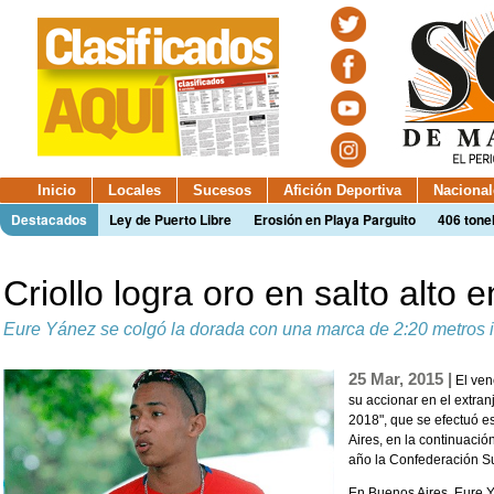
Inicio
Locales
Sucesos
Afición Deportiva
Nacional
Destacados
Ley de Puerto Libre
Erosión en Playa Parguito
406 tone
Criollo logra oro en salto alto 
Eure Yánez se colgó la dorada con una marca de 2:20 metros 
25 Mar, 2015 |
El ven
su accionar en el extran
2018", que se efectuó e
Aires, en la continuació
año la Confederación S
En Buenos Aires, Eure 