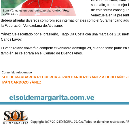
salto alto, con un mejor
de esta forma conseguir 
Eure Yánez es un duro del salto alto criollo. /
Foto:
CORTESÍA
Venezuela en la presen
deberá afrontar diversos compromisos internacionales como el Suramericano adu
la Federación Venezolana de Atletismo.
Yánez fue escoltado por el brasileño, Tiago Da Costa con una marca de 2.10 metro
Carlos Layoy.
El venezolano volverá a competir el venidero domingo 29, cuando tome parte en 
también se celebrará en el Cenard de Buenos Aires.
Contenido relacionado
SOL DE MARGARITA RECUERDA A IVÁN CARDOZO YÁNEZ A OCHO AÑOS D
IVÁN CARDOZO YÁNEZ