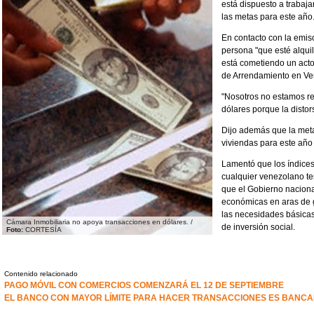
está dispuesto a trabaja
las metas para este año
En contacto con la emis
persona "que esté alqui
está cometiendo un acto
de Arrendamiento en Ven
"Nosotros no estamos r
dólares porque la distor
Dijo además que la meta
viviendas para este año
Lamentó que los índices 
cualquier venezolano ten
que el Gobierno naciona
económicas en aras de g
las necesidades básicas 
Cámara Inmobiliaria no apoya transacciones en dólares. /
de inversión social.
Foto:
CORTESÍA
Contenido relacionado
PAGO MÓVIL CON COMERCIOS COMENZARÁ EL 12 DE SEPTIEMBRE
EL BANCO CON MAYOR LÍMITE PARA HACER TRANSACCIONES ES BANC