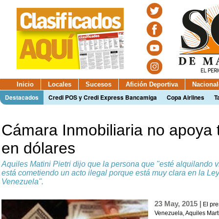
Inicio
Locales
Sucesos
Afición Deportiva
Nacional
Destacados
Credi POS y Credi Express Bancamiga
Copa Airlines
T
Cámara Inmobiliaria no apoya 
en dólares
Aquiles Matini Pietri dijo que la persona que "esté alquilando
está cometiendo un acto ilegal porque está muy clara en la Le
Venezuela".
23 May, 2015 |
El pre
Venezuela, Aquiles Marti