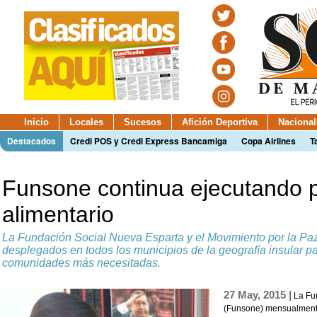
Inicio
Locales
Sucesos
Afición Deportiva
Nacional
Destacados
Credi POS y Credi Express Bancamiga
Copa Airlines
T
Funsone continua ejecutando 
alimentario
La Fundación Social Nueva Esparta y el Movimiento por la Paz
desplegados en todos los municipios de la geografía insular pa
comunidades más necesitadas.
27 May, 2015 |
La Fu
(Funsone) mensualmente