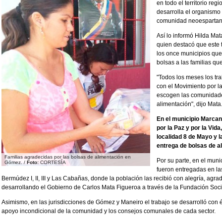
en todo el territorio re
desarrolla el organismo
comunidad neoespartan
Así lo informó Hilda Ma
quien destacó que este 
los once municipios que 
bolsas a las familias qu
"Todos los meses los t
con el Movimiento por la
escogen las comunidade
alimentación", dijo Mata
En el municipio Marcan
por la Paz y por la Vid
localidad 8 de Mayo y l
entrega de bolsas de a
Familias agradecidas por las bolsas de alimentación en
Por su parte, en el muni
Gómez. /
Foto:
CORTESÍA
fueron entregadas en l
Bermúdez I, II, III y Las Cabañas, donde la población las recibió con alegría, agr
desarrollando el Gobierno de Carlos Mata Figueroa a través de la Fundación Soc
Asimismo, en las jurisdicciones de Gómez y Maneiro el trabajo se desarrolló con éxi
apoyo incondicional de la comunidad y los consejos comunales de cada sector.