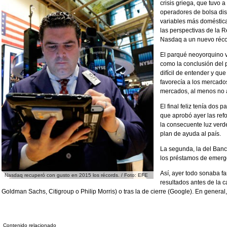
crisis griega, que tuvo a
operadores de bolsa dis
variables más doméstica
las perspectivas de la R
Nasdaq a un nuevo réco
El parqué neoyorquino v
como la conclusión del 
difícil de entender y q
favorecía a los mercado
mercados, al menos no a
El final feliz tenía dos 
que aprobó ayer las ref
la consecuente luz verd
plan de ayuda al país.
La segunda, la del Ban
los préstamos de emerge
Así, ayer todo sonaba fa
Nasdaq recuperó con gusto en 2015 los récords. / Foto: EFE
resultados antes de la 
Goldman Sachs, Citigroup o Philip Morris) o tras la de cierre (Google). En general
Contenido relacionado