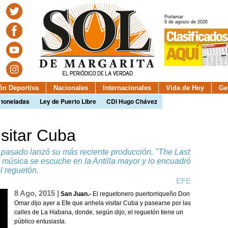
Porlamar
6 de agosto de 2026
ión Deportiva
Nacionales
Internacionales
Vida de Hoy
Ge
 toneladas
Ley de Puerto Libre
CDI Hugo Chávez
sitar Cuba
o pasado lanzó su más reciente producción, "The Last
u música se escuche en la Antilla mayor y lo encuadró
l reguetón.
EFE
8 Ago, 2015 |
San Juan.-
El reguetonero puertorriqueño Don
Omar dijo ayer a Efe que anhela visitar Cuba y pasearse por las
calles de La Habana, donde, según dijo, el reguetón tiene un
público entusiasta.