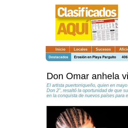
Inicio
Locales
Sucesos
Afic
Destacados
Erosión en Playa Parguito
406
Don Omar anhela vi
El artista puertorriqueño, quien en may
Don 2", resaltó la oportunidad de que s
en la conquista de nuevos países para e