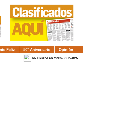
nte Feliz
50° Aniversario
Opinión
EL TIEMPO
EN MARGARITA
28°C