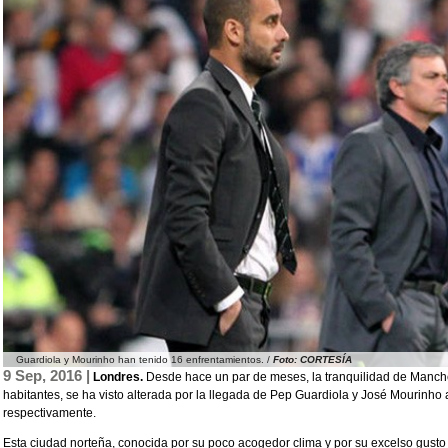
Guardiola y Mourinho han tenido 16 enfrentamientos. /
Foto: CORTESÍA
9 Sep, 2016 |
Londres.
Desde hace un par de meses, la tranquilidad de Manch
habitantes, se ha visto alterada por la llegada de Pep Guardiola y José Mourinho a
respectivamente.
Esta ciudad norteña, conocida por su poco acogedor clima y por su excelso gust