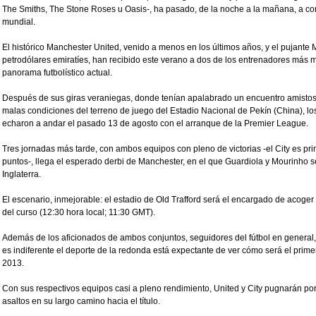
The Smiths, The Stone Roses u Oasis-, ha pasado, de la noche a la mañana, a con
mundial.
El histórico Manchester United, venido a menos en los últimos años, y el pujante 
petrodólares emiratíes, han recibido este verano a dos de los entrenadores más 
panorama futbolístico actual.
Después de sus giras veraniegas, donde tenían apalabrado un encuentro amistoso
malas condiciones del terreno de juego del Estadio Nacional de Pekín (China), lo
echaron a andar el pasado 13 de agosto con el arranque de la Premier League.
Tres jornadas más tarde, con ambos equipos con pleno de victorias -el City es prim
puntos-, llega el esperado derbi de Manchester, en el que Guardiola y Mourinho s
Inglaterra.
El escenario, inmejorable: el estadio de Old Trafford será el encargado de acoger
del curso (12:30 hora local; 11:30 GMT).
Además de los aficionados de ambos conjuntos, seguidores del fútbol en general, 
es indiferente el deporte de la redonda está expectante de ver cómo será el prim
2013.
Con sus respectivos equipos casi a pleno rendimiento, United y City pugnarán por 
asaltos en su largo camino hacia el título.