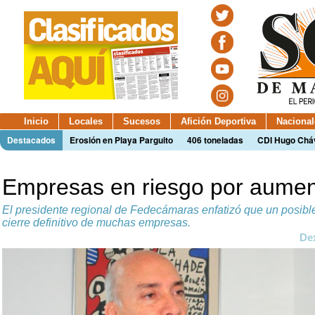
Inicio
Locales
Sucesos
Afición Deportiva
Nacional
Destacados
Erosión en Playa Parguito
406 toneladas
CDI Hugo Chá
Empresas en riesgo por aument
El presidente regional de Fedecámaras enfatizó que un posibl
cierre definitivo de muchas empresas.
De