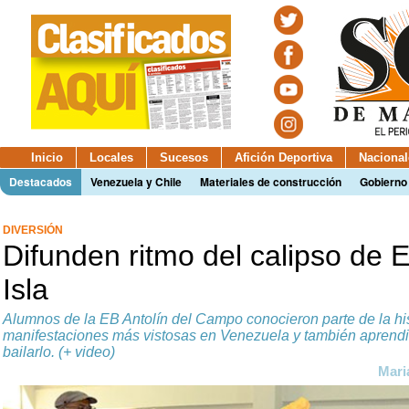
Inicio
Locales
Sucesos
Afición Deportiva
Nacional
Destacados
Venezuela y Chile
Materiales de construcción
Gobierno
DIVERSIÓN
Difunden ritmo del calipso de E
Isla
Alumnos de la EB Antolín del Campo conocieron parte de la his
manifestaciones más vistosas en Venezuela y también aprend
bailarlo. (+ video)
Mari