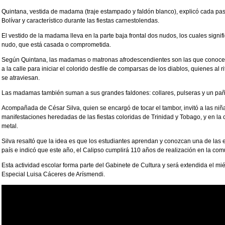
Quintana, vestida de madama (traje estampado y faldón blanco), explicó cada paso 
Bolívar y característico durante las fiestas carnestolendas.
El vestido de la madama lleva en la parte baja frontal dos nudos, los cuales signi
nudo, que está casada o comprometida.
Según Quintana, las madamas o matronas afrodescendientes son las que conocen 
a la calle para iniciar el colorido desfile de comparsas de los diablos, quienes al
se atraviesan.
Las madamas también suman a sus grandes faldones: collares, pulseras y un pa
Acompañada de César Silva, quien se encargó de tocar el tambor, invitó a las niñas
manifestaciones heredadas de las fiestas coloridas de Trinidad y Tobago, y en la
metal.
Silva resaltó que la idea es que los estudiantes aprendan y conozcan una de las 
país e indicó que este año, el Calipso cumplirá 110 años de realización en la com
Esta actividad escolar forma parte del Gabinete de Cultura y será extendida el mié
Especial Luisa Cáceres de Arísmendi.