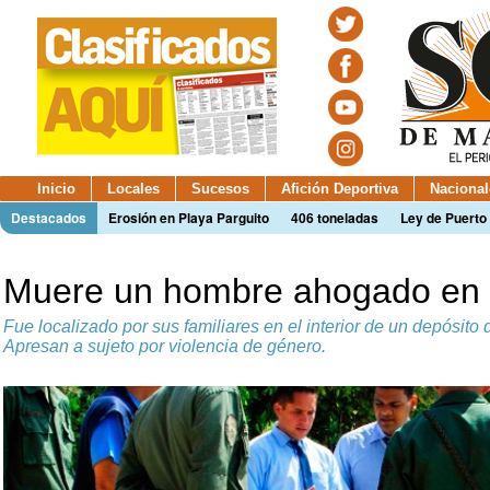
Inicio
Locales
Sucesos
Afición Deportiva
Nacional
Destacados
Erosión en Playa Parguito
406 toneladas
Ley de Puerto 
Muere un hombre ahogado en
Fue localizado por sus familiares en el interior de un depósito
Apresan a sujeto por violencia de género.