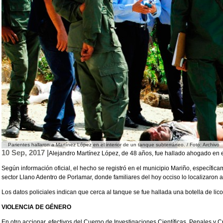
Parientes hallaron a Martínez López en el interior de un tanque subterráneo. / Foto: Archivo
10 Sep, 2017 |
Alejandro Martínez López, de 48 años, fue hallado ahogado en el
Según información oficial, el hecho se registró en el municipio Mariño, específi
sector Llano Adentro de Porlamar, donde familiares del hoy occiso lo localizaron
Los datos policiales indican que cerca al tanque se fue hallada una botella de lico
VIOLENCIA DE GÉNERO
En otro accionar, efectivos del Cuerpo de Investigaciones Científicas, Penales y Cr