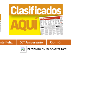
nte Feliz
50° Aniversario
Opinión
EL TIEMPO
EN MARGARITA
28°C