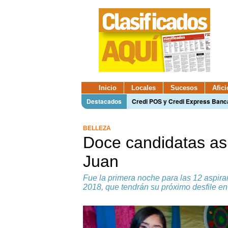
Inicio
Locales
Sucesos
Afic
Destacados
Credi POS y Credi Express Ban
BELLEZA
Doce candidatas as
Juan
Fue la primera noche para las 12 aspira
2018, que tendrán su próximo desfile en 