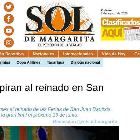
Porlamar
7 de agosto de 2026
ión Deportiva
Nacionales
Internacionales
Vida de Hoy
Ge
camiga
Copa Airlines
Tacarigua
Diálogo nacional
piran al reinado en San
ntes al reinado de las Ferias de San Juan Bautista
la gran final el próximo 16 de junio.
Redacción |@elsoldmargarita