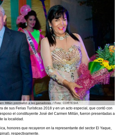
men Millán premiaron a las ganadoras. / Foto: CORTESIA
a de sus Ferias Turísticas 2018 y en un acto especial, que contó con
 esposo el constituyente José del Carmen Millán, fueron presentadas a
e la localidad.
nica, honores que recayeron en la representante del sector El Yaque,
spinal), respectivamente.