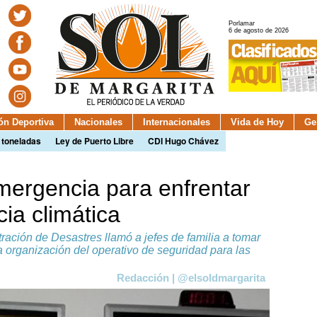
Porlamar
6 de agosto de 2026
ión Deportiva
Nacionales
Internacionales
Vida de Hoy
Ge
 toneladas
Ley de Puerto Libre
CDI Hugo Chávez
mergencia para enfrentar
ia climática
tración de Desastres llamó a jefes de familia a tomar
 organización del operativo de seguridad para las
Redacción | @elsoldmargarita