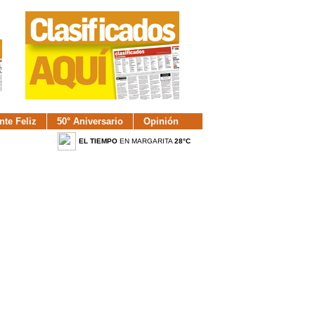
nte Feliz
50° Aniversario
Opinión
EL TIEMPO
EN MARGARITA
28°C