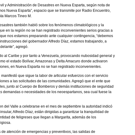
 Civil y Administración de Desastres en Nueva Esparta, según nota de
omos Nueva Esparta”, espacio que se transmite por Radio Encuentro,
ista Marcos Tineo M.
esastres también habló sobre los fenómenos climatológicos y la
que en la región no se han registrado inconvenientes serios gracias a
ó que nos estamos preparando ante cualquier contingencia, “debemos
 instrucciones del gobernador Alfredo Díaz, estamos trabajando, a
 adelante”, agregó.
o al Caribe y por tanto a Venezuela, provocando nubosidad general y
como el estado Bolívar, Amazonas y Delta Amacuro donde activaron
taciones, en Nueva Esparta no se han registrado inconvenientes.
l manifestó que sigue la labor de articular esfuerzos con el servicio
iones a las solicitudes de las comunidades. Agregó que el ente que
ales, junto al Cuerpo de Bomberos y demás instituciones de seguridad
 las demandas o necesidades de los neoespartanos, sea cual fuese la
gen del Valle a celebrarse en el mes de septiembre la autoridad indicó
sular, Alfredo Díaz, están dirigidas a garantizar la tranquilidad de
antidad de feligreses que llegan a Margarita, además de los
ligiosa.
 de atención de emergencias y preventivos, las salidas de