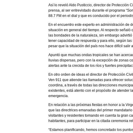
Así lo reveló Aldo Pusticcio, director de Protección
prensa, al ser entrevistado durante el programa “S
88.7 FM en el dial y que es conducido por el period
En el encuentro este experto en administración de d
situación en general del tiempo. Al respecto señaló 
las bondades de la naturaleza, sin embargo advirti
tener capacidad de respuesta y para ello, según las
pesar que la situación del país nos hace difícil salir
Apuntó que muchas ondas tropicales se han acercad
lluvias dispersas, pero con la excepción de zonas 
alertas ante la crecida de los ríos y fuertes precipi
En otro orden de ideas el director de Protección Civi
Ven 911 que atiende las llamadas para ofrecer soluc
coordina, a través de todas las direcciones municip
existentes, está atento con el propósito de atender
emergencia.
En relación a las próximas fiestas en honor a la Vir
que las directrices emanadas del primer mandatario in
visitantes y residentes tomando en cuenta la gran c
habitantes, para participar en la citada ceremonia re
“Estamos planificando, hemos concretado los puntos