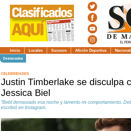
Inicio
Locales
Sucesos
Afición Deportiva
Nacional
Destacados
CELEBRIDADES
Justin Timberlake se disculpa
Jessica Biel
“Bebí demasiado esa noche y lamento mi comportamiento. Deb
escribió en Instagram.