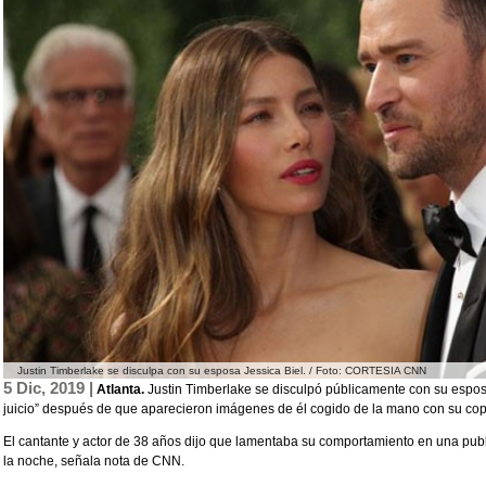
Justin Timberlake se disculpa con su esposa Jessica Biel. / Foto: CORTESIA CNN
5 Dic, 2019 |
Atlanta.
Justin Timberlake se disculpó públicamente con su esposa
juicio” después de que aparecieron imágenes de él cogido de la mano con su cop
El cantante y actor de 38 años dijo que lamentaba su comportamiento en una publ
la noche, señala nota de CNN.