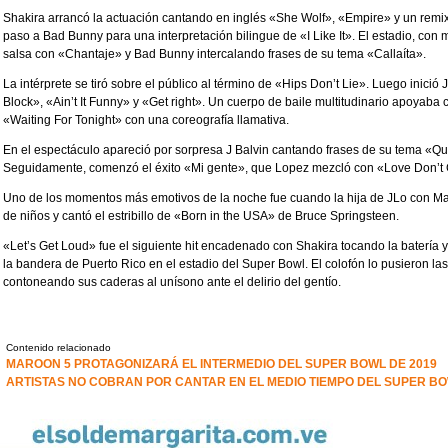
Shakira arrancó la actuación cantando en inglés «She Wolf», «Empire» y un re
paso a Bad Bunny para una interpretación bilingue de «I Like It». El estadio, con
salsa con «Chantaje» y Bad Bunny intercalando frases de su tema «Callaíta».
La intérprete se tiró sobre el público al término de «Hips Don’t Lie». Luego inic
Block», «Ain’t It Funny» y «Get right». Un cuerpo de baile multitudinario apoyaba 
«Waiting For Tonight» con una coreografía llamativa.
En el espectáculo apareció por sorpresa J Balvin cantando frases de su tema «Qu
Seguidamente, comenzó el éxito «Mi gente», que Lopez mezcló con «Love Don’t 
Uno de los momentos más emotivos de la noche fue cuando la hija de JLo con Ma
de niños y cantó el estribillo de «Born in the USA» de Bruce Springsteen.
«Let’s Get Loud» fue el siguiente hit encadenado con Shakira tocando la batería
la bandera de Puerto Rico en el estadio del Super Bowl. El colofón lo pusieron 
contoneando sus caderas al unísono ante el delirio del gentío.
Contenido relacionado
MAROON 5 PROTAGONIZARÁ EL INTERMEDIO DEL SUPER BOWL DE 2019
ARTISTAS NO COBRAN POR CANTAR EN EL MEDIO TIEMPO DEL SUPER B