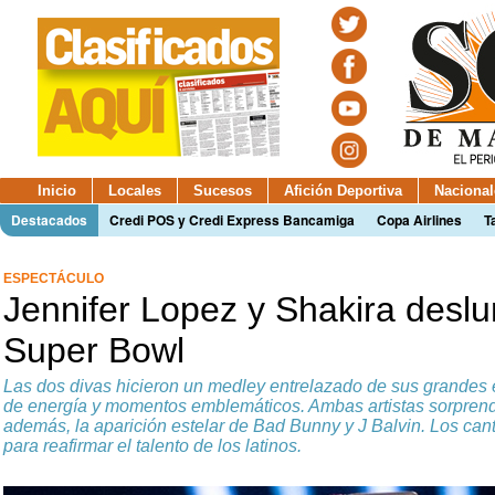
Inicio
Locales
Sucesos
Afición Deportiva
Nacional
Destacados
Credi POS y Credi Express Bancamiga
Copa Airlines
T
ESPECTÁCULO
Jennifer Lopez y Shakira desl
Super Bowl
Las dos divas hicieron un medley entrelazado de sus grandes é
de energía y momentos emblemáticos. Ambas artistas sorprend
además, la aparición estelar de Bad Bunny y J Balvin. Los can
para reafirmar el talento de los latinos.