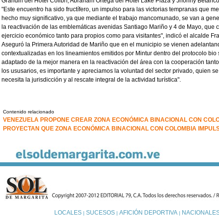
Grandin del Hotel Colibrí, Abraham Ortega del Hotel Lake Plaza y Jhonny Betanco
"Este encuentro ha sido fructífero, un impulso para las victorias tempranas que m
hecho muy significativo, ya que mediante el trabajo mancomunado, se van a gene
la reactivación de las emblemáticas avenidas Santiago Mariño y 4 de Mayo, que
ejercicio económico tanto para propios como para visitantes", indicó el alcalde F
Aseguró la Primera Autoridad de Mariño que en el municipio se vienen adelantan
contextualizadas en los lineamientos emitidos por Mintur dentro del protocolo bio 
adaptado de la mejor manera en la reactivación del área con la cooperación tant
los ususarios, es importante y apreciamos la voluntad del sector privado, quien 
necesita la jurisdicción y al rescate integral de la actividad turística".
Contenido relacionado
VENEZUELA PROPONE CREAR ZONA ECONÓMICA BINACIONAL CON COL
PROYECTAN QUE ZONA ECONÓMICA BINACIONAL CON COLOMBIA IMPUL
LOCALES
SUCESOS
AFICIÓN DEPORTIVA
NACIONALE
|
|
|